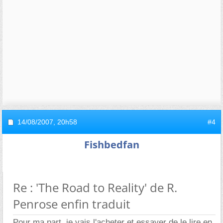
14/08/2007,
20h58
#4
Fishbedfan
Re : 'The Road to Reality' de R.
Penrose enfin traduit
Pour ma part, je vais l'acheter et essayer de le lire en