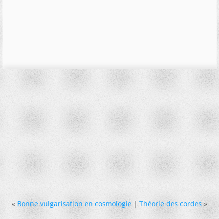
«
Bonne vulgarisation en cosmologie
|
Théorie des cordes
»