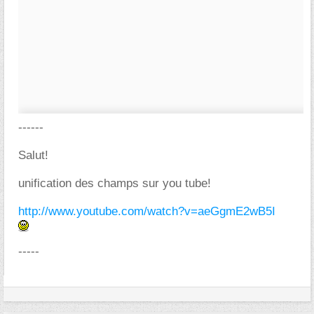
------
Salut!
unification des champs sur you tube!
http://www.youtube.com/watch?v=aeGgmE2wB5I
-----