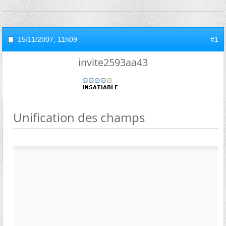
15/11/2007,
11h09
#1
invite2593aa43
Unification des champs