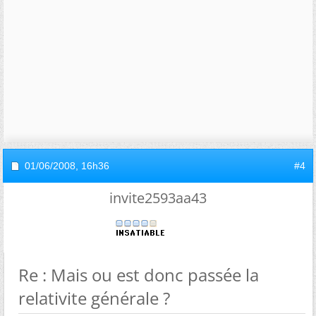
01/06/2008,
16h36
#4
invite2593aa43
Re : Mais ou est donc passée la
relativite générale ?