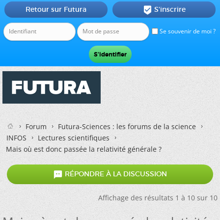
Retour sur Futura
S'inscrire

Se souvenir de moi ?
Forum
Futura-Sciences : les forums de la science
INFOS
Lectures scientifiques
Mais où est donc passée la relativité générale ?

RÉPONDRE À LA DISCUSSION
Affichage des résultats 1 à 10 sur 10