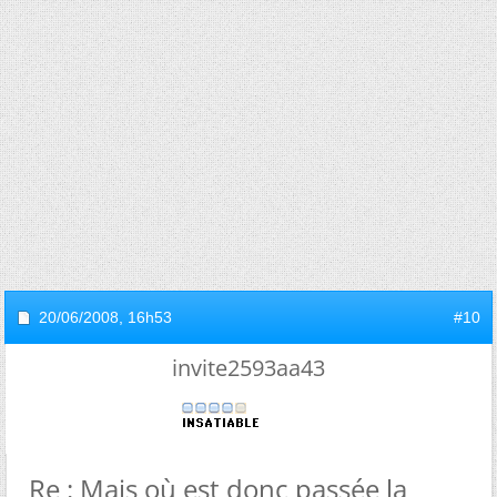
20/06/2008,
16h53
#10
invite2593aa43
Re : Mais où est donc passée la