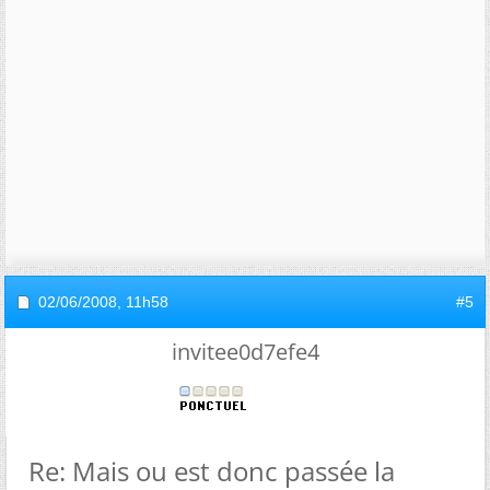
02/06/2008,
11h58
#5
invitee0d7efe4
Re: Mais ou est donc passée la