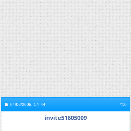
04/06/2005,
17h44
#10
invite51605009