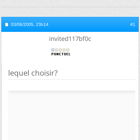
03/06/2005,
23h14
#1
invited117bf0c
lequel choisir?