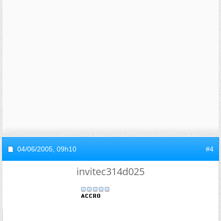
04/06/2005,
09h10
#4
invitec314d025