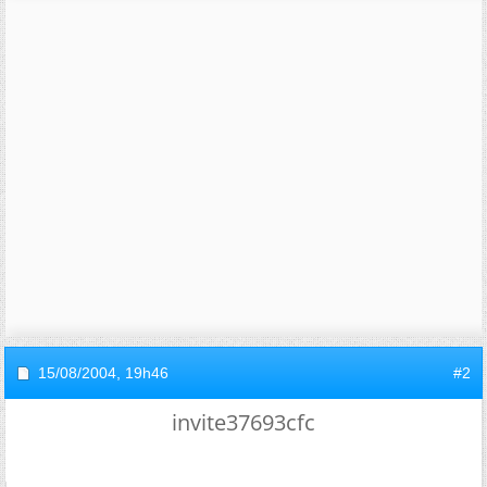
15/08/2004,
19h46
#2
invite37693cfc