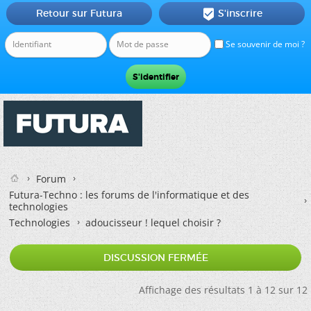
Retour sur Futura
S'inscrire

Se souvenir de moi ?
Forum
Futura-Techno : les forums de l'informatique et des
technologies
Technologies
adoucisseur ! lequel choisir ?
DISCUSSION FERMÉE
Affichage des résultats 1 à 12 sur 12