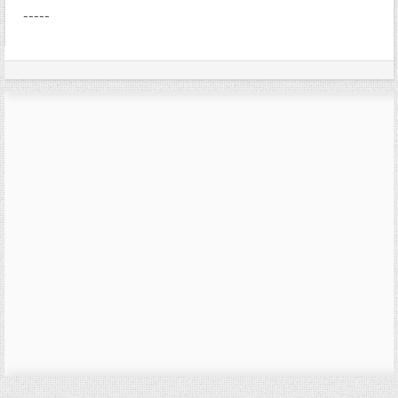
-----