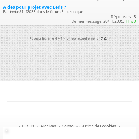
Aides pour projet avec Leds ?
Par invite81af2033 dans le forum Électronique
Réponses:
5
Dernier message:
20/11/2005,
11h30
Fuseau horaire GMT +1. Il est actuellement
17h24
.
-
Futura
-
Archives
-
Conso
-
Gestion des cookies
-
Politique de confidentialité
-
Haut de page