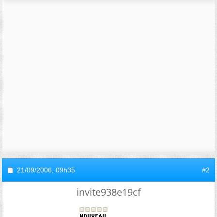
21/09/2006,
09h35
#2
invite938e19cf