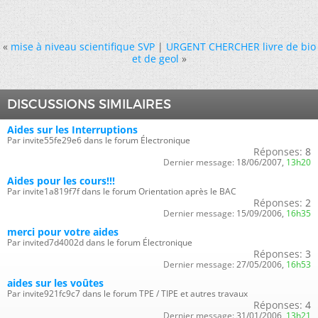
«
mise à niveau scientifique SVP
|
URGENT CHERCHER livre de bio
et de geol
»
DISCUSSIONS SIMILAIRES
Aides sur les Interruptions
Par invite55fe29e6 dans le forum Électronique
Réponses:
8
Dernier message:
18/06/2007,
13h20
Aides pour les cours!!!
Par invite1a819f7f dans le forum Orientation après le BAC
Réponses:
2
Dernier message:
15/09/2006,
16h35
merci pour votre aides
Par invited7d4002d dans le forum Électronique
Réponses:
3
Dernier message:
27/05/2006,
16h53
aides sur les voûtes
Par invite921fc9c7 dans le forum TPE / TIPE et autres travaux
Réponses:
4
Dernier message:
31/01/2006,
13h21