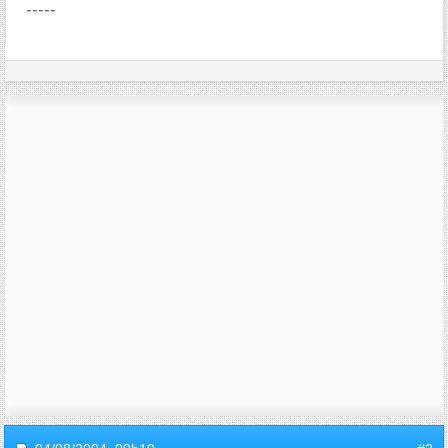
-----