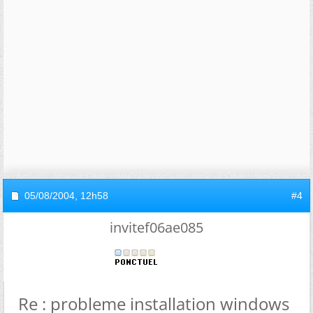
05/08/2004,
12h58
#4
invitef06ae085
Re : probleme installation windows