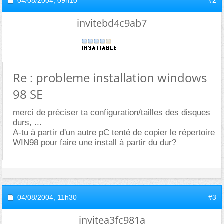
04/08/2004,
09h10
#2
invitebd4c9ab7
Re : probleme installation windows
98 SE
merci de préciser ta configuration/tailles des disques
durs, ...
A-tu à partir d'un autre pC tenté de copier le répertoire
WIN98 pour faire une install à partir du dur?
04/08/2004,
11h30
#3
invitea3fc981a