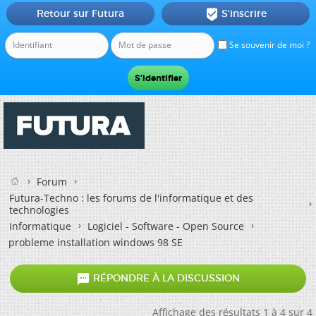
Retour sur Futura
S'inscrire

Se souvenir de moi ?
Forum
Futura-Techno : les forums de l'informatique et des
technologies
Informatique
Logiciel - Software - Open Source
probleme installation windows 98 SE

RÉPONDRE À LA DISCUSSION
Affichage des résultats 1 à 4 sur 4