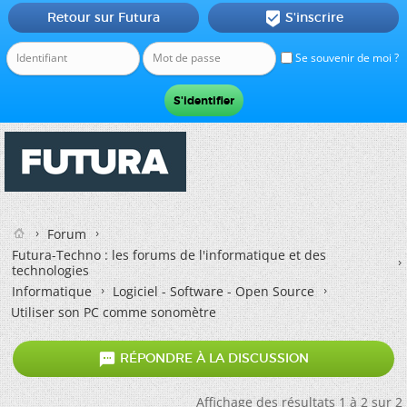
Retour sur Futura
S'inscrire

Se souvenir de moi ?
Forum
Futura-Techno : les forums de l'informatique et des
technologies
Informatique
Logiciel - Software - Open Source
Utiliser son PC comme sonomètre

RÉPONDRE À LA DISCUSSION
Affichage des résultats 1 à 2 sur 2