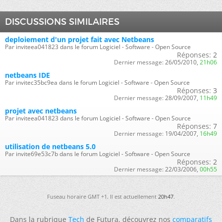
DISCUSSIONS SIMILAIRES
deploiement d'un projet fait avec Netbeans
Par inviteea041823 dans le forum Logiciel - Software - Open Source
Réponses:
2
Dernier message:
26/05/2010,
21h06
netbeans IDE
Par invitec35bc9ea dans le forum Logiciel - Software - Open Source
Réponses:
3
Dernier message:
28/09/2007,
11h49
projet avec netbeans
Par inviteea041823 dans le forum Logiciel - Software - Open Source
Réponses:
7
Dernier message:
19/04/2007,
16h49
utilisation de netbeans 5.0
Par invite69e53c7b dans le forum Logiciel - Software - Open Source
Réponses:
2
Dernier message:
22/03/2006,
00h55
Fuseau horaire GMT +1. Il est actuellement
20h47
.
Dans la rubrique
Tech
de Futura, découvrez nos
comparatifs