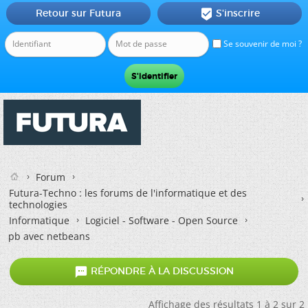
Retour sur Futura
S'inscrire

Se souvenir de moi ?
Forum
Futura-Techno : les forums de l'informatique et des
technologies
Informatique
Logiciel - Software - Open Source
pb avec netbeans

RÉPONDRE À LA DISCUSSION
Affichage des résultats 1 à 2 sur 2