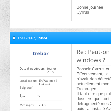
Bonne journée
Cyrrus
17/06/2007,
19h34
Re : Peut-on 
trebor
windows ?
Date d'inscription
février
Bonsoir Cyrrus et 
2005
Effectivement, j'ai
n'avait rien détect
Localisation
En Wallonie (
actuellement mon 
Hainaut
Belgique )
Trojan-gen.
Il faut dire que pl
ge
72
dossiers que conte
défragmenté mes 3 
Messages
17 302
puis j'ai installé A