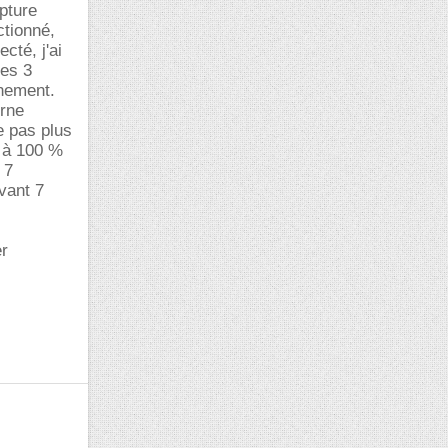
apture
ctionné,
cté, j'ai
les 3
nnement.
urne
e pas plus
C à 100 %
 7
vant 7
er