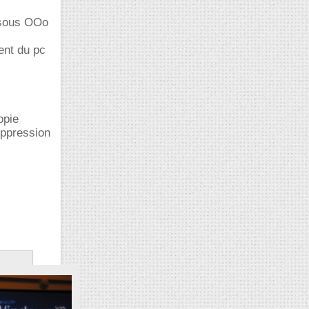
) sous OOo
ent du pc
opie
suppression