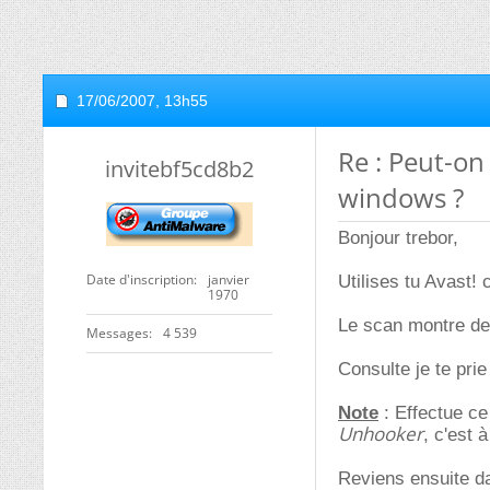
17/06/2007,
13h55
Re : Peut-on 
invitebf5cd8b2
windows ?
Bonjour trebor,
Date d'inscription
janvier
Utilises tu Avast!
1970
Le scan montre des
Messages
4 539
Consulte je te prie
Note
: Effectue c
Unhooker
, c'est 
Reviens ensuite da