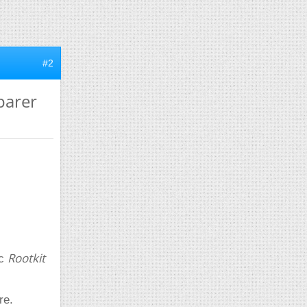
#2
éparer
Rootkit
ec
re.