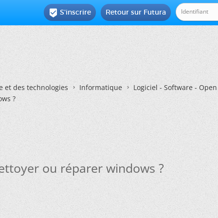
S'inscrire
Retour sur Futura

e et des technologies
Informatique
Logiciel - Software - Ope
ows ?
 nettoyer ou réparer windows ?