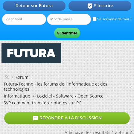
Retour sur Futura
S'inscrire

Se souvenir de moi ?
Forum
Futura-Techno : les forums de l'informatique et des
technologies
Informatique
Logiciel - Software - Open Source
SVP comment transférer photos sur PC

RÉPONDRE À LA DISCUSSION
Affichage des résultats 1 à 4 sur 4