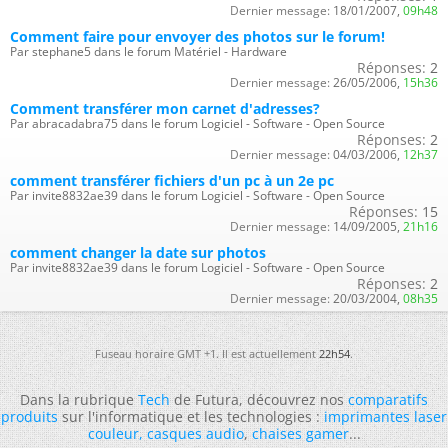
Dernier message:
18/01/2007,
09h48
Comment faire pour envoyer des photos sur le forum!
Par stephane5 dans le forum Matériel - Hardware
Réponses:
2
Dernier message:
26/05/2006,
15h36
Comment transférer mon carnet d'adresses?
Par abracadabra75 dans le forum Logiciel - Software - Open Source
Réponses:
2
Dernier message:
04/03/2006,
12h37
comment transférer fichiers d'un pc à un 2e pc
Par invite8832ae39 dans le forum Logiciel - Software - Open Source
Réponses:
15
Dernier message:
14/09/2005,
21h16
comment changer la date sur photos
Par invite8832ae39 dans le forum Logiciel - Software - Open Source
Réponses:
2
Dernier message:
20/03/2004,
08h35
Fuseau horaire GMT +1. Il est actuellement
22h54
.
Dans la rubrique
Tech
de Futura, découvrez nos
comparatifs
produits
sur l'informatique et les technologies :
imprimantes laser
couleur
,
casques audio
,
chaises gamer
...