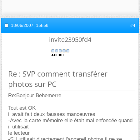
18/06/2007,
15h58
#4
invite23950fd4
Re : SVP comment transférer
photos sur PC
Re:Bonjour Behemerre
Tout est OK
il avait fait deux fausses manoeuvres
-Avec la carte mémoire elle était mal enfoncée quand
il utilisait
le lecteur
-S'il utilisait directement l'appareil photos il ne se