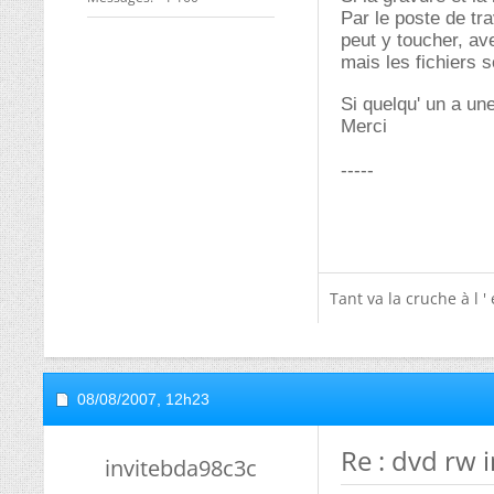
Par le poste de tra
peut y toucher, ave
mais les fichiers 
Si quelqu' un a un
Merci
-----
Tant va la cruche à l ' 
08/08/2007,
12h23
Re : dvd rw 
invitebda98c3c