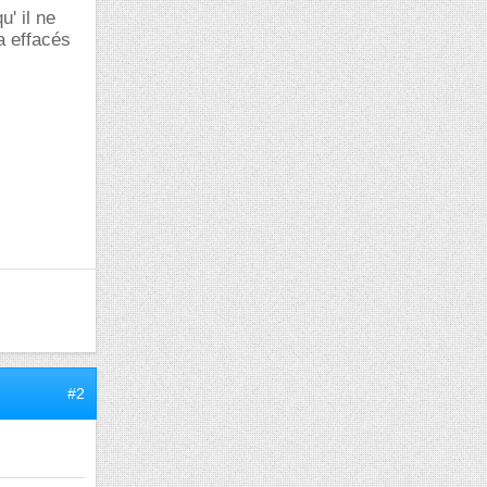
u' il ne
 a effacés
#2