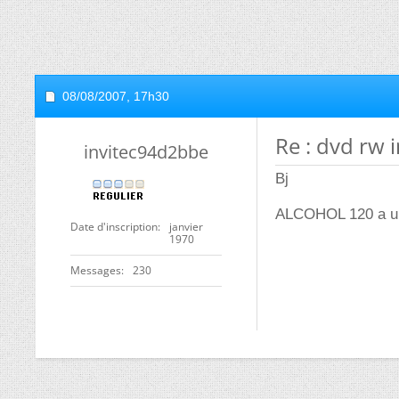
08/08/2007,
17h30
Re : dvd rw 
invitec94d2bbe
Bj
ALCOHOL 120 a un 
Date d'inscription
janvier
1970
Messages
230