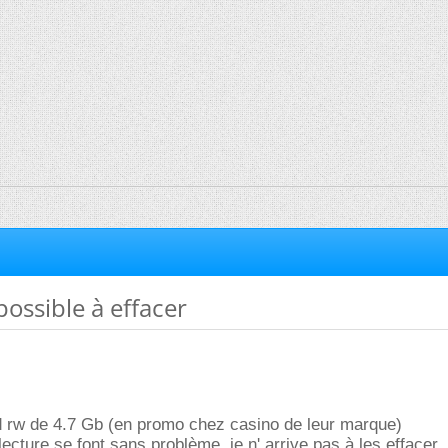
ossible à effacer
 rw de 4.7 Gb (en promo chez casino de leur marque)
 lecture se font sans problème, je n' arrive pas à les effacer.