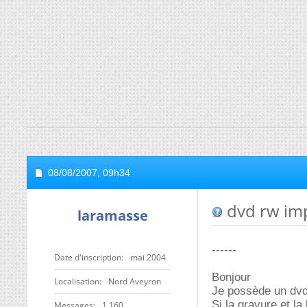
08/08/2007,
09h34
dvd rw imp
laramasse
------
Date d'inscription
mai 2004
Bonjour
Localisation
Nord Aveyron
Je possède un dvd
Si la gravure et la
Messages
1 160