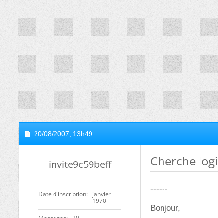
20/08/2007,
13h49
Cherche logi
invite9c59beff
------
Date d'inscription
janvier
1970
Bonjour,
Messages
20