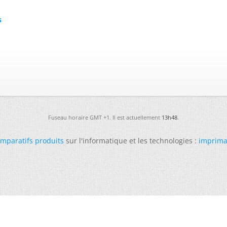
s
Fuseau horaire GMT +1. Il est actuellement
13h48
.
mparatifs produits
sur l'informatique et les technologies :
imprima