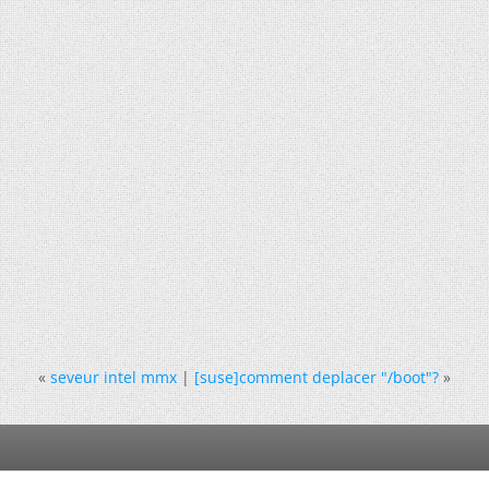
«
seveur intel mmx
|
[suse]comment deplacer "/boot"?
»