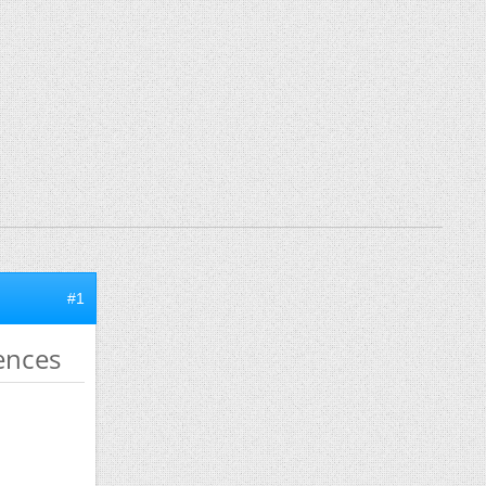
#1
uences