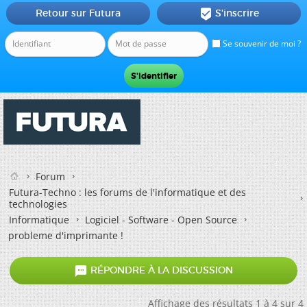
Retour sur Futura
S'inscrire

Se souvenir de moi ?
Forum
Futura-Techno : les forums de l'informatique et des
technologies
Informatique
Logiciel - Software - Open Source
probleme d'imprimante !

RÉPONDRE À LA DISCUSSION
Affichage des résultats 1 à 4 sur 4