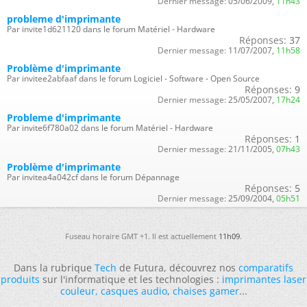
Dernier message:
05/06/2009,
11h43
probleme d'imprimante
Par invite1d621120 dans le forum Matériel - Hardware
Réponses:
37
Dernier message:
11/07/2007,
11h58
Problème d'imprimante
Par invitee2abfaaf dans le forum Logiciel - Software - Open Source
Réponses:
9
Dernier message:
25/05/2007,
17h24
Probleme d'imprimante
Par invite6f780a02 dans le forum Matériel - Hardware
Réponses:
1
Dernier message:
21/11/2005,
07h43
Problème d'imprimante
Par invitea4a042cf dans le forum Dépannage
Réponses:
5
Dernier message:
25/09/2004,
05h51
Fuseau horaire GMT +1. Il est actuellement
11h09
.
Dans la rubrique
Tech
de Futura, découvrez nos
comparatifs
produits
sur l'informatique et les technologies :
imprimantes laser
couleur
,
casques audio
,
chaises gamer
...