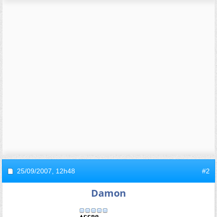
25/09/2007,
12h48
#2
Damon