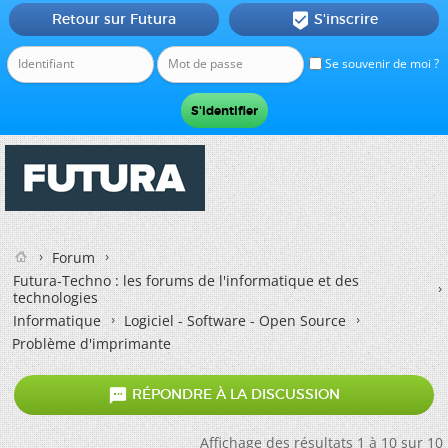
Retour sur Futura
S'inscrire

Se souvenir de moi ?
Forum
Futura-Techno : les forums de l'informatique et des
technologies
Informatique
Logiciel - Software - Open Source
Problème d'imprimante

RÉPONDRE À LA DISCUSSION
Affichage des résultats 1 à 10 sur 10