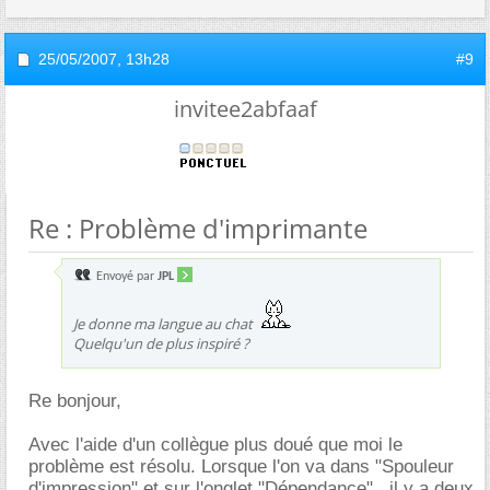
25/05/2007,
13h28
#9
invitee2abfaaf
Re : Problème d'imprimante
Envoyé par
JPL
Je donne ma langue au chat
Quelqu'un de plus inspiré ?
Re bonjour,
Avec l'aide d'un collègue plus doué que moi le
problème est résolu. Lorsque l'on va dans "Spouleur
d'impression" et sur l'onglet "Dépendance" , il y a deux