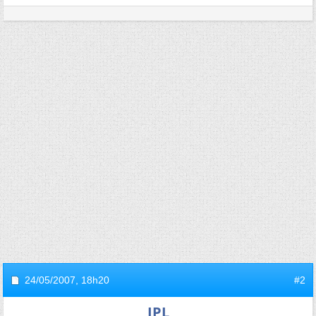
24/05/2007,
18h20
#2
JPL