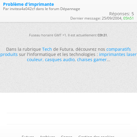
Problème d'imprimante
Par invitea4a042cf dans le forum Dépannage
Réponses:
5
Dernier message:
25/09/2004,
05h51
Fuseau horaire GMT +1. Il est actuellement
03h31
.
Dans la rubrique
Tech
de Futura, découvrez nos
comparatifs
produits
sur l'informatique et les technologies :
imprimantes laser
couleur
,
casques audio
,
chaises gamer
...
-
Futura
-
Archives
-
Conso
-
Gestion des cookies
-