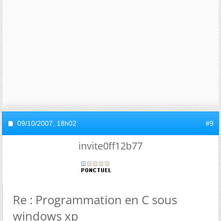
09/10/2007,
18h02
#9
invite0ff12b77
Re : Programmation en C sous
windows xp