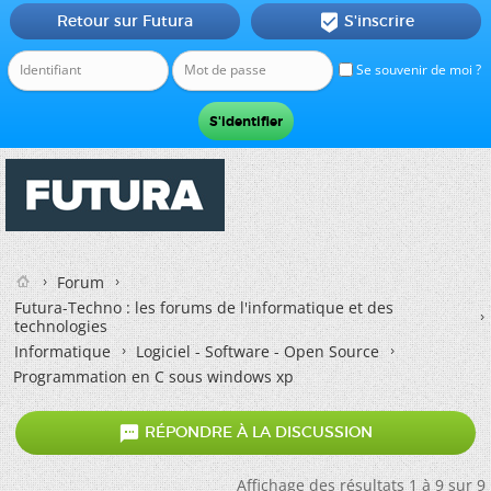
Retour sur Futura
S'inscrire

Se souvenir de moi ?
Forum
Futura-Techno : les forums de l'informatique et des
technologies
Informatique
Logiciel - Software - Open Source
Programmation en C sous windows xp

RÉPONDRE À LA DISCUSSION
Affichage des résultats 1 à 9 sur 9