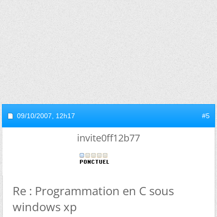
09/10/2007,
12h17
#5
invite0ff12b77
Re : Programmation en C sous
windows xp