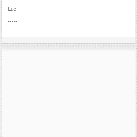
Luc
-----