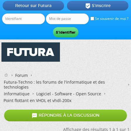
Retour sur Futura
S'inscrire

Se souvenir de moi ?
Forum
Futura-Techno : les forums de l'informatique et des
technologies
Informatique
Logiciel - Software - Open Source
Point flottant en VHDL et vhdl-200x

RÉPONDRE À LA DISCUSSION
Affichage des résultats 1 à 1 sur 1