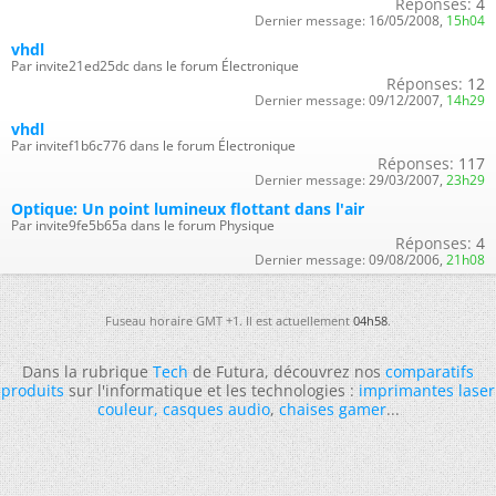
Réponses:
4
Dernier message:
16/05/2008,
15h04
vhdl
Par invite21ed25dc dans le forum Électronique
Réponses:
12
Dernier message:
09/12/2007,
14h29
vhdl
Par invitef1b6c776 dans le forum Électronique
Réponses:
117
Dernier message:
29/03/2007,
23h29
Optique: Un point lumineux flottant dans l'air
Par invite9fe5b65a dans le forum Physique
Réponses:
4
Dernier message:
09/08/2006,
21h08
Fuseau horaire GMT +1. Il est actuellement
04h58
.
Dans la rubrique
Tech
de Futura, découvrez nos
comparatifs
produits
sur l'informatique et les technologies :
imprimantes laser
couleur
,
casques audio
,
chaises gamer
...