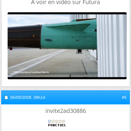
A voir en vidéo sur Futura
06/09/2008,
08h14
#5
invite2ad30886