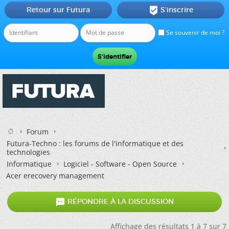
Retour sur Futura
S'inscrire

Se souvenir de moi ?
Forum
Futura-Techno : les forums de l'informatique et des
technologies
Informatique
Logiciel - Software - Open Source
Acer erecovery management

RÉPONDRE À LA DISCUSSION
Affichage des résultats 1 à 7 sur 7