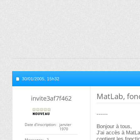
30/01/2005,
15h32
MatLab, fo
invite3af7f462
------
Date d'inscription
janvier
Bonjour à tous,
1970
J'ai accès à MatLa
contient les fonct
Messages
2