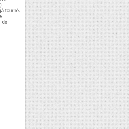
).
jà tourné.
e
s de