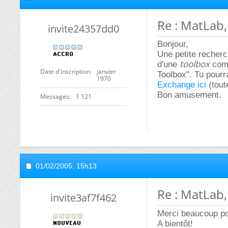
Re : MatLab
invite24357dd0
Bonjour,
Une petite recherc
toolbox
d'une
comp
Date d'inscription
janvier
Toolbox". Tu pourr
1970
Exchange ici
(tout
Bon amusement.
Messages
1 121
01/02/2005,
15h13
Re : MatLab
invite3af7f462
Merci beaucoup po
A bientôt!