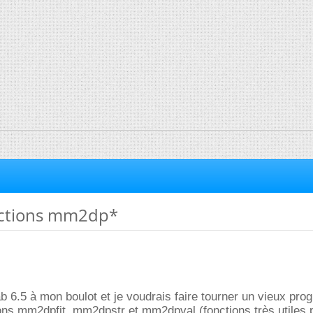
nctions mm2dp*
b 6.5 à mon boulot et je voudrais faire tourner un vieux pr
ions mm2dpfit, mm2dpstr et mm2dpval (fonctions très utiles 