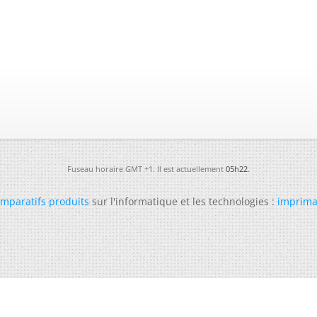
Fuseau horaire GMT +1. Il est actuellement
05h22
.
mparatifs produits
sur l'informatique et les technologies :
imprima