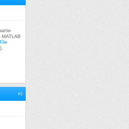
artie
ing MATLAB
File
).
#3