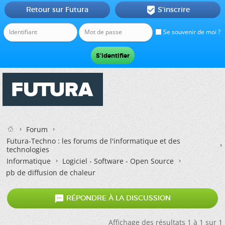
Retour sur Futura
S'inscrire

Se souvenir de moi ?
Forum
Futura-Techno : les forums de l'informatique et des
technologies
Informatique
Logiciel - Software - Open Source
pb de diffusion de chaleur

RÉPONDRE À LA DISCUSSION
Affichage des résultats 1 à 1 sur 1