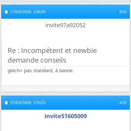
27/03/2005,
13h39
#14
invite97a92052
Re : Incompétent et newbie
demande conseils
getch> pas standard, à bannir.
27/03/2005,
17h23
#15
invite51605009