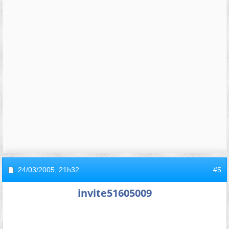
24/03/2005,
21h32
#5
invite51605009