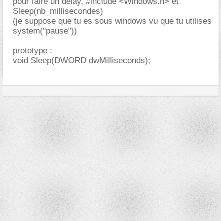
pour faire un delay, #include <Windows.h> et
Sleep(nb_millisecondes)
(je suppose que tu es sous windows vu que tu utilises
system("pause"))
prototype :
void Sleep(DWORD dwMilliseconds);