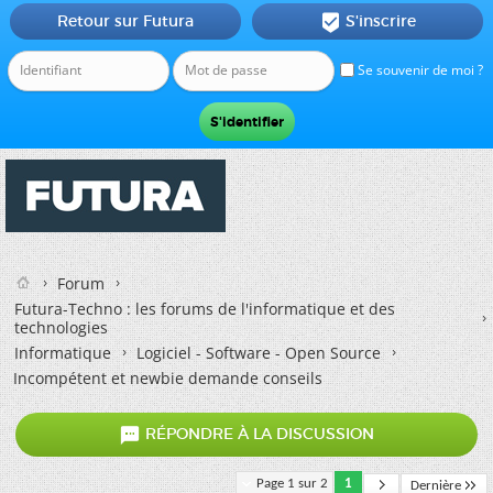
Retour sur Futura
S'inscrire

Se souvenir de moi ?
Forum
Futura-Techno : les forums de l'informatique et des
technologies
Informatique
Logiciel - Software - Open Source
Incompétent et newbie demande conseils

RÉPONDRE À LA DISCUSSION
Page 1 sur 2
1
Dernière