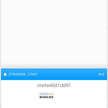
27/03/2005,
17h47
#16
invite40d1dd91