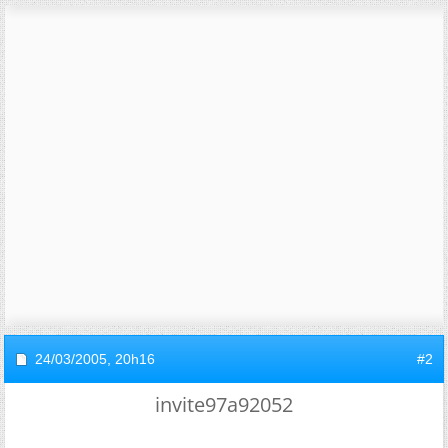
24/03/2005,
20h16
#2
invite97a92052