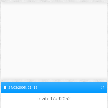
24/03/2005,
21h19
#4
invite97a92052