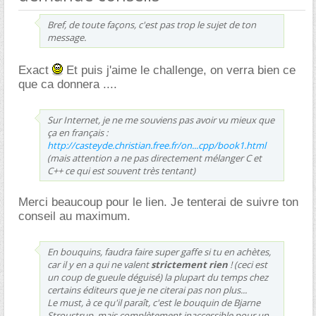
Bref, de toute façons, c'est pas trop le sujet de ton
message.
Exact
Et puis j'aime le challenge, on verra bien ce
que ca donnera ....
Sur Internet, je ne me souviens pas avoir vu mieux que
ça en français :
http://casteyde.christian.free.fr/on...cpp/book1.html
(mais attention a ne pas directement mélanger C et
C++ ce qui est souvent très tentant)
Merci beaucoup pour le lien. Je tenterai de suivre ton
conseil au maximum.
En bouquins, faudra faire super gaffe si tu en achètes,
car il y en a qui ne valent
strictement rien
! (ceci est
un coup de gueule déguisé) la plupart du temps chez
certains éditeurs que je ne citerai pas non plus...
Le must, à ce qu'il paraît, c'est le bouquin de Bjarne
Stroustrup, mais complètement inaccessible pour un