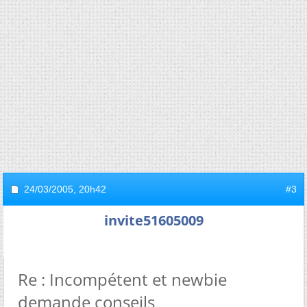
24/03/2005,
20h42
#3
invite51605009
Re : Incompétent et newbie
demande conseils