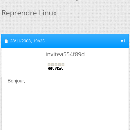
Reprendre Linux
28/11/2003,
19h25
#1
invitea554f89d
Bonjour,