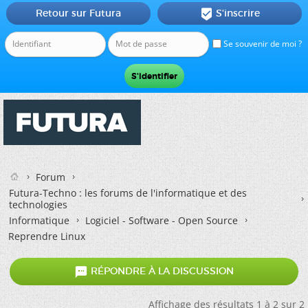
Retour sur Futura
S'inscrire

Se souvenir de moi ?
Forum
Futura-Techno : les forums de l'informatique et des
technologies
Informatique
Logiciel - Software - Open Source
Reprendre Linux

RÉPONDRE À LA DISCUSSION
Affichage des résultats 1 à 2 sur 2