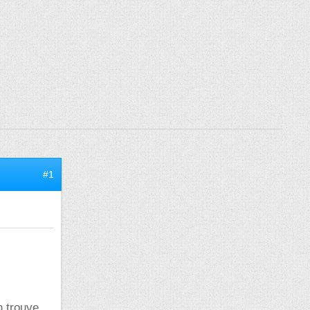
#1
n trouve