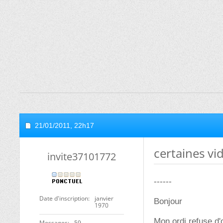
21/01/2011,
22h17
certaines vi
invite37101772
------
Date d'inscription
janvier
Bonjour
1970
Mon ordi refuse d'
Messages
59