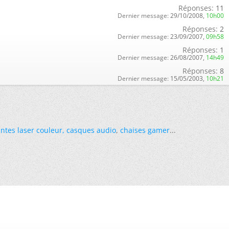
Réponses:
11
Dernier message:
29/10/2008,
10h00
Réponses:
2
Dernier message:
23/09/2007,
09h58
Réponses:
1
Dernier message:
26/08/2007,
14h49
Réponses:
8
Dernier message:
15/05/2003,
10h21
ntes laser couleur
,
casques audio
,
chaises gamer
...