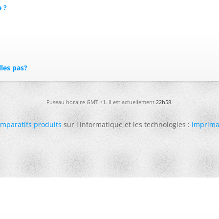
e ?
lles pas?
Fuseau horaire GMT +1. Il est actuellement
22h58
.
mparatifs produits
sur l'informatique et les technologies :
imprima