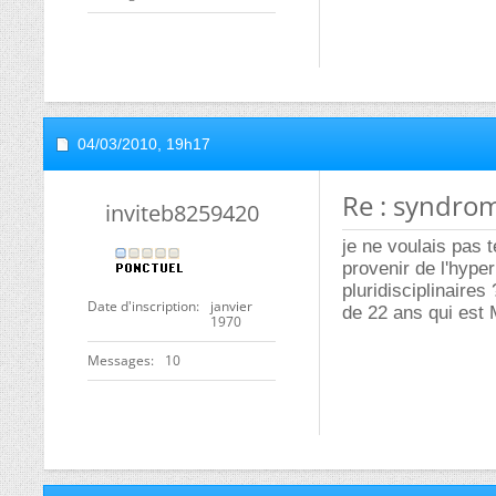
04/03/2010,
19h17
Re : syndro
inviteb8259420
je ne voulais pas t
provenir de l'hype
pluridisciplinaire
Date d'inscription
janvier
de 22 ans qui est 
1970
Messages
10