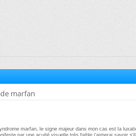
de marfan
 syndrome marfan, le signe majeur dans mon cas est la luxat
anifeste par une acuité visuelle très faible.j'aimerai savoir s'i