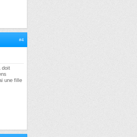
#4
 doit
ens
 une fille