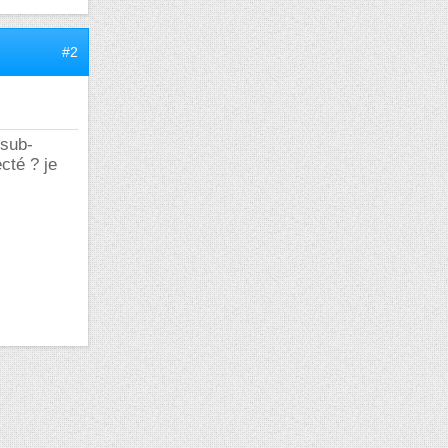
#2
 sub-
cté ? je