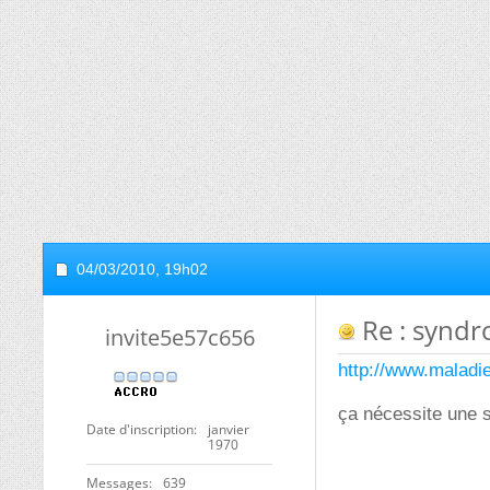
04/03/2010,
19h02
Re : synd
invite5e57c656
http://www.maladie
ça nécessite une 
Date d'inscription
janvier
1970
Messages
639