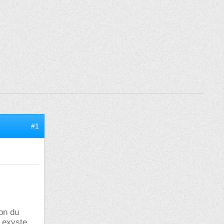
#1
ion du
l exyste