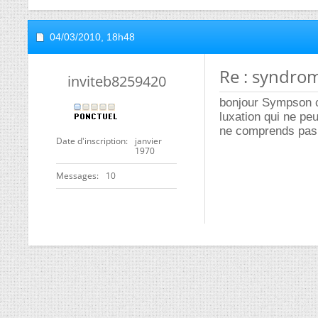
04/03/2010,
18h48
Re : syndro
inviteb8259420
bonjour Sympson co
luxation qui ne peu
ne comprends pas 
Date d'inscription
janvier
1970
Messages
10