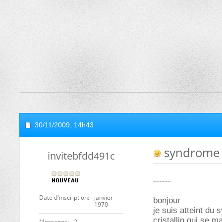
30/11/2009,
14h43
syndrome 
invitebfdd491c
------
Date d'inscription
janvier
bonjour
1970
je suis atteint du
cristallin qui se m
Messages
2