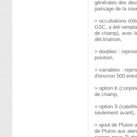
générales des deux
passage de la sou
> occultations d'ét
GSC, a été remplac
de champ), avec le
déclinaison,
> doubles : repris
position,
> variables : repr
d'environ 500 entr
> option K (conjon
de champ,
> option S (satelli
seulement avant),
> ajout de Pluton 
de Pluton aux alen