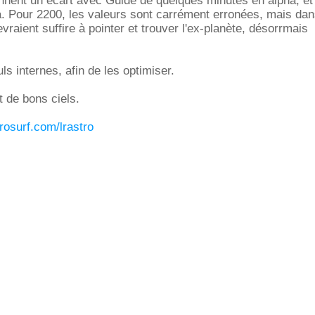
nnent un écart avec Guide de quelques minutes en alpha, et
a. Pour 2200, les valeurs sont carrément erronées, mais da
evraient suffire à pointer et trouver l'ex-planète, désorrmais
ls internes, afin de les optimiser.
 de bons ciels.
trosurf.com/lrastro