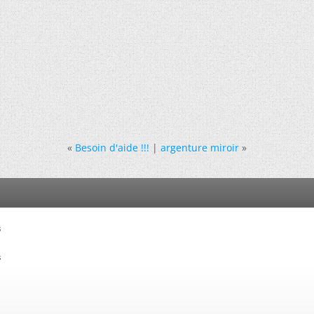
«
Besoin d'aide !!!
|
argenture miroir
»
s
s