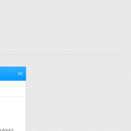
#1
oujours