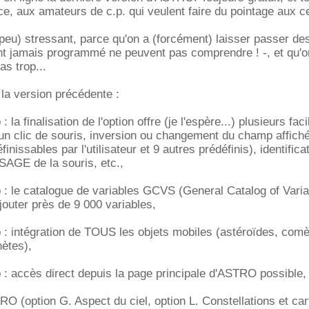
ce, aux amateurs de c.p. qui veulent faire du pointage aux ce
 peu) stressant, parce qu'on a (forcément) laisser passer de
nt jamais programmé ne peuvent pas comprendre ! -, et qu'o
pas trop...
la version précédente :
la finalisation de l'option offre (je l'espère...) plusieurs faci
 d'un clic de souris, inversion ou changement du champ affich
nissables par l'utilisateur et 9 autres prédéfinis), identifica
AGE de la souris, etc.,
: le catalogue de variables GCVS (General Catalog of Varia
ajouter près de 9 000 variables,
: intégration de TOUS les objets mobiles (astéroïdes, comè
nètes),
: accès direct depuis la page principale d'ASTRO possible,
O (option G. Aspect du ciel, option L. Constellations et car