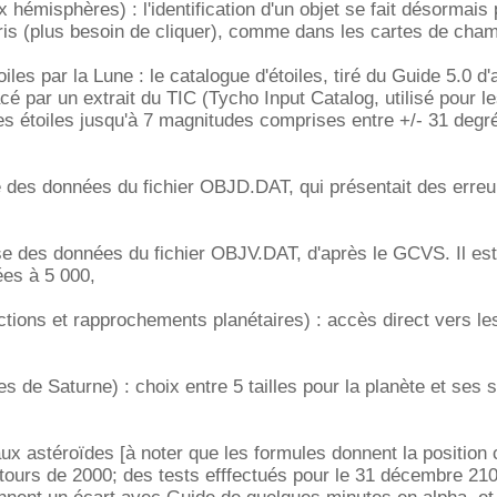
 hémisphères) : l'identification d'un objet se fait désormais
ris (plus besoin de cliquer), comme dans les cartes de cha
oiles par la Lune : le catalogue d'étoiles, tiré du Guide 5.0 d'
é par un extrait du TIC (Tycho Input Catalog, utilisé pour l
s étoiles jusqu'à 7 magnitudes comprises entre +/- 31 degr
e des données du fichier OBJD.DAT, qui présentait des erreu
ise des données du fichier OBJV.DAT, d'après le GCVS. Il es
ées à 5 000,
ctions et rapprochements planétaires) : accès direct vers le
tes de Saturne) : choix entre 5 tailles pour la planète et ses s
aux astéroïdes [à noter que les formules donnent la position 
tours de 2000; des tests efffectués pour le 31 décembre 21