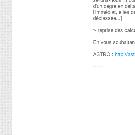
serons-nous ?) do
d'un degré en delt
l'immédiat, elles d
déclassée...]
> reprise des calcu
En vous souhaitant
ASTRO :
http://as
-----