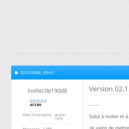
10/12/2006,
09h47
Version 02.
invitec0e190d8
------
Date d'inscription
janvier
Salut à toutes et à
1970
Je viens de mettre
Messages
1 085