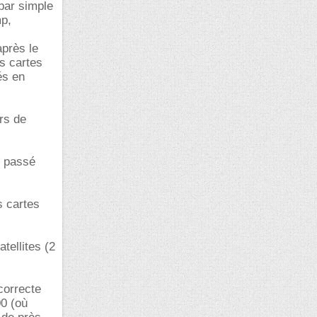
 par simple
mp,
après le
es cartes
és en
rs de
t passé
s cartes
atellites (2
correcte
00 (où