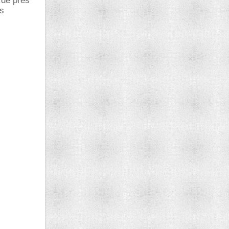
 de près
ns