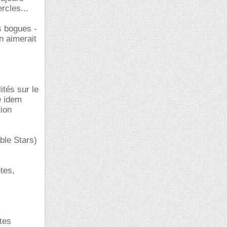
rcles...
s bogues -
n aimerait
lités sur le
é idem
tion
ble Stars)
tes,
tes