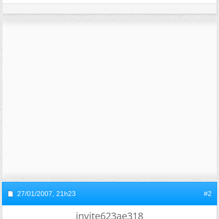
27/01/2007,
21h23
#2
invite623ae318