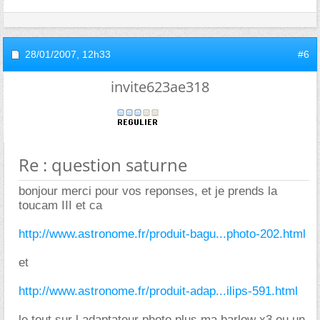
28/01/2007,
12h33
#6
invite623ae318
Re : question saturne
bonjour merci pour vos reponses, et je prends la
toucam III et ca
http://www.astronome.fr/produit-bagu...photo-202.html
et
http://www.astronome.fr/produit-adap...ilips-591.html
le tout sur l adaptateur photo plus ma barlow x3 ou un