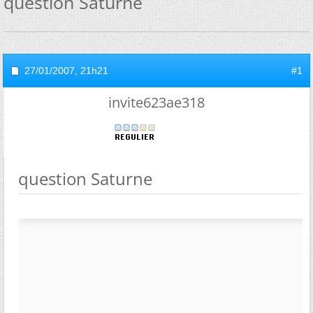
question Saturne
27/01/2007,
21h21
#1
invite623ae318
question Saturne