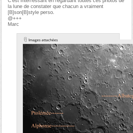
C'est interressant en regardant toutes ces photos de
la lune de constater que chacun a vraiment
[B]son[B]style perso.
@+++
Marc
Images attachées