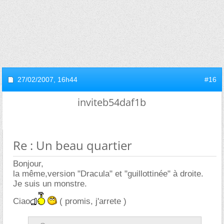
27/02/2007,
16h44
#16
inviteb54daf1b
Re : Un beau quartier
Bonjour,
la même,version "Dracula" et "guillottinée" à droite.
Je suis un monstre.
Ciao
( promis, j'arrete )