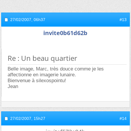
27/02/2007,
06h37
#13
invite0b61d62b
Re : Un beau quartier
Belle image, Marc, très douce comme je les
affectionne en imagerie lunaire.
Bienvenue à silexospointu!
Jean
27/02/2007,
15h27
#14