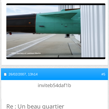
26/02/2007,
13h14
#5
inviteb54daf1b
Re : Un beau quartier