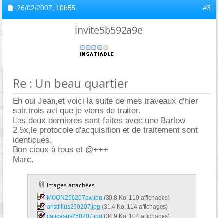
26/02/2007,
10h55
#3
invite5b592a9e
Re : Un beau quartier
Eh oui Jean,et voici la suite de mes traveaux d'hier
soir,trois avi que je viens de traiter.
Les deux dernieres sont faites avec une Barlow
2.5x,le protocole d'acquisition et de traitement sont
identiques.
Bon cieux à tous et @+++
Marc.
Images attachées
MOON250207aw.jpg‎
(30,8 Ko, 110 affichages)
aristillius250207.jpg‎
(31,4 Ko, 114 affichages)
caucasus250207.jpg‎
(34,9 Ko, 104 affichages)