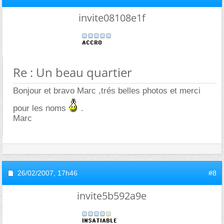
invite08108e1f
Re : Un beau quartier
Bonjour et bravo Marc ,trés belles photos et merci
pour les noms
.
Marc
26/02/2007,
17h46
#8
invite5b592a9e