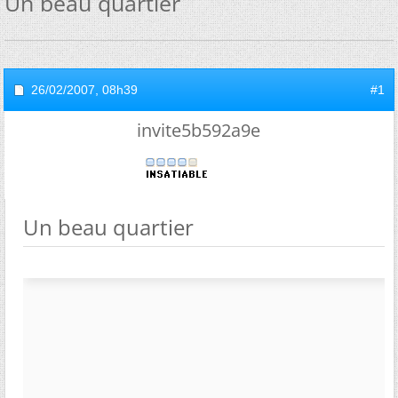
Un beau quartier
26/02/2007,
08h39
#1
invite5b592a9e
Un beau quartier