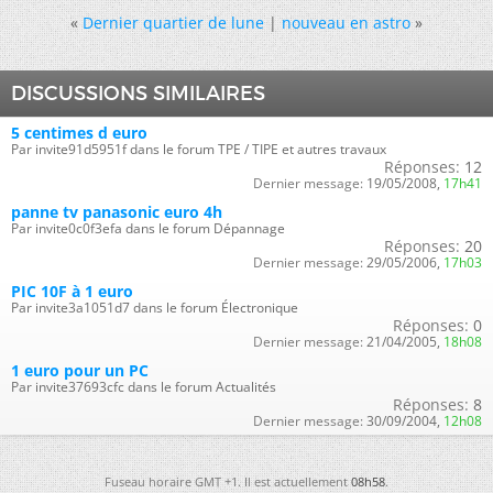
«
Dernier quartier de lune
|
nouveau en astro
»
DISCUSSIONS SIMILAIRES
5 centimes d euro
Par invite91d5951f dans le forum TPE / TIPE et autres travaux
Réponses:
12
Dernier message:
19/05/2008,
17h41
panne tv panasonic euro 4h
Par invite0c0f3efa dans le forum Dépannage
Réponses:
20
Dernier message:
29/05/2006,
17h03
PIC 10F à 1 euro
Par invite3a1051d7 dans le forum Électronique
Réponses:
0
Dernier message:
21/04/2005,
18h08
1 euro pour un PC
Par invite37693cfc dans le forum Actualités
Réponses:
8
Dernier message:
30/09/2004,
12h08
Fuseau horaire GMT +1. Il est actuellement
08h58
.