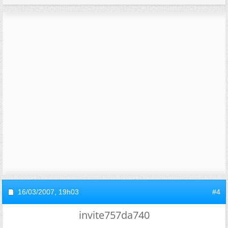
16/03/2007,
19h03
#4
invite757da740