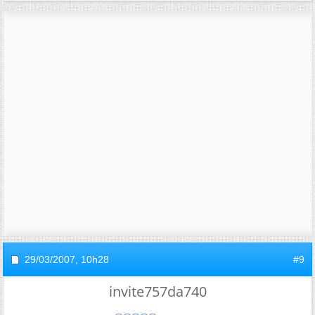
29/03/2007,
10h28
#9
invite757da740