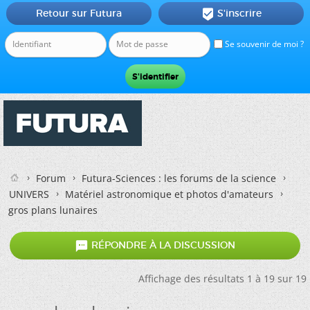
Retour sur Futura
S'inscrire

Se souvenir de moi ?
Forum
Futura-Sciences : les forums de la science
UNIVERS
Matériel astronomique et photos d'amateurs
gros plans lunaires

RÉPONDRE À LA DISCUSSION
Affichage des résultats 1 à 19 sur 19