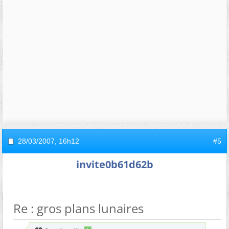
28/03/2007,
16h12
#5
invite0b61d62b
Re : gros plans lunaires