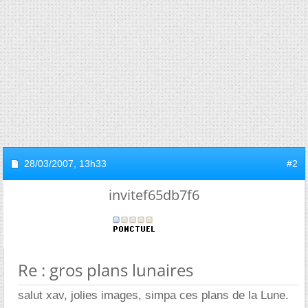
28/03/2007,
13h33
#2
invitef65db7f6
Re : gros plans lunaires
salut xav, jolies images, simpa ces plans de la Lune.