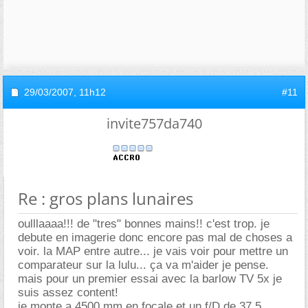
29/03/2007,
11h12
#11
invite757da740
Re : gros plans lunaires
oulllaaaa!!! de "tres" bonnes mains!! c'est trop. je
debute en imagerie donc encore pas mal de choses a
voir. la MAP entre autre... je vais voir pour mettre un
comparateur sur la lulu... ça va m'aider je pense.
mais pour un premier essai avec la barlow TV 5x je
suis assez content!
je monte a 4500 mm en focale et un f/D de 37,5...