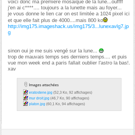
voici donc ma premiere mosaique de la lune...ouffff
j'en ai c****.... toujours a la lunette mais au foyer...
je vous donne le lien car on est limitée a 1024 pixel ici
et que elle fait plus de 4000....mais 800 ko
http://img175.imageshack.us/img175/3...lunexavlg7.jp
g
sinon oui je me suis vengé sur la lune...
trop de mauvais temps ses derniers temps.... et puis
vue mon week end a paris fallait oublier l'astro la bas!.
xav
Images attachées
eratostene.jpg‎
(52,3 Ko, 92 affichages)
mur droit.jpg‎
(46,7 Ko, 90 affichages)
platon.jpg‎
(60,1 Ko, 94 affichages)