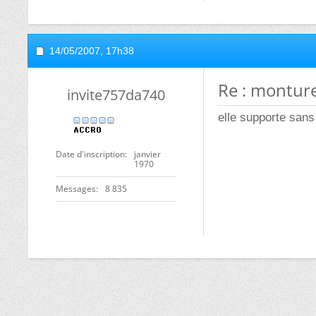
14/05/2007,
17h38
Re : montur
invite757da740
elle supporte san
Date d'inscription
janvier
1970
Messages
8 835