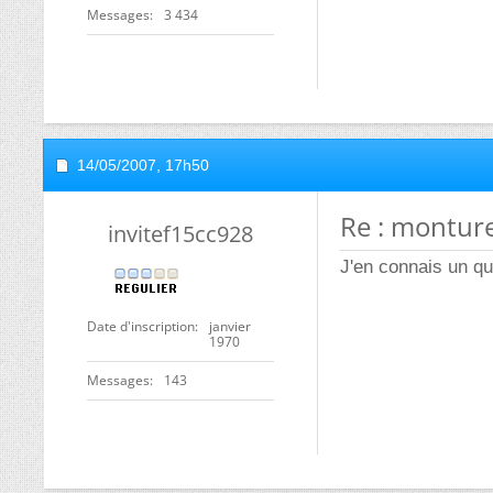
Messages
3 434
14/05/2007,
17h50
Re : montur
invitef15cc928
J'en connais un qu
Date d'inscription
janvier
1970
Messages
143