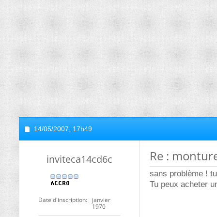
14/05/2007,
17h49
Re : montur
inviteca14cd6c
sans problème ! tu
Tu peux acheter un
Date d'inscription
janvier
1970