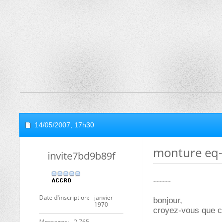
14/05/2007,
17h30
monture eq
invite7bd9b89f
------
Date d'inscription
janvier
bonjour,
1970
croyez-vous que c
Messages
2 765