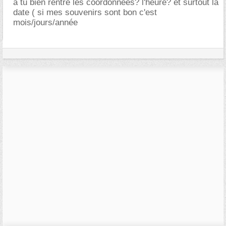
à tu bien rentré les coordonnées? l'heure? et surtout la
date ( si mes souvenirs sont bon c'est
mois/jours/année