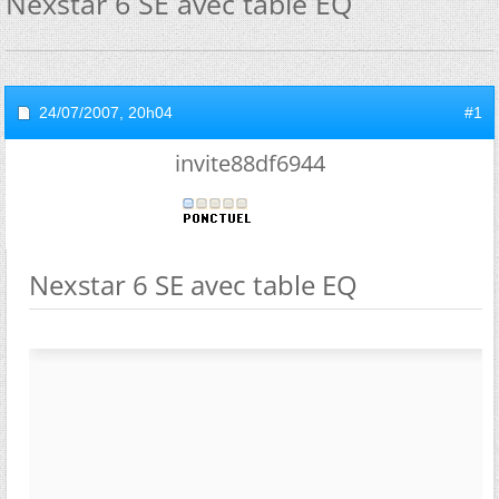
Nexstar 6 SE avec table EQ
24/07/2007,
20h04
#1
invite88df6944
Nexstar 6 SE avec table EQ