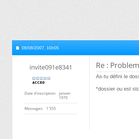
08/08/2007,
16h05
Re : Problem
invite091e8341
As-tu défini le dos
*dossier ou est sto
Date d'inscription
janvier
1970
Messages
1 555