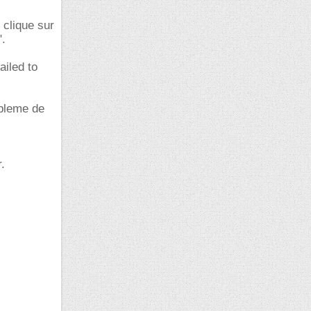
e clique sur
".
ailed to
obleme de
.