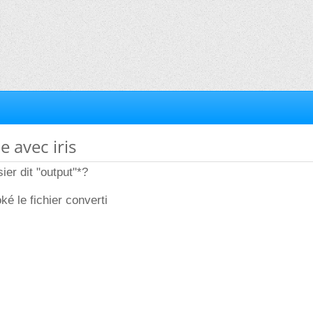
e avec iris
sier dit "output"*?
ké le fichier converti