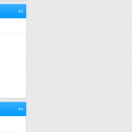
#3
#4