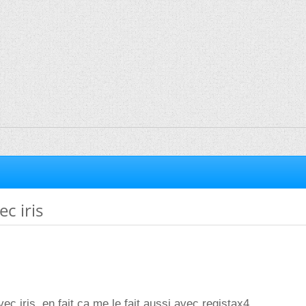
c iris
ec iris, en fait ça me le fait aussi avec registax4.