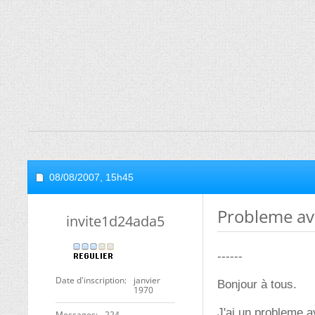
08/08/2007,
15h45
Probleme ave
invite1d24ada5
------
Date d'inscription
janvier
Bonjour à tous.
1970
J'ai un probleme av
Messages
224