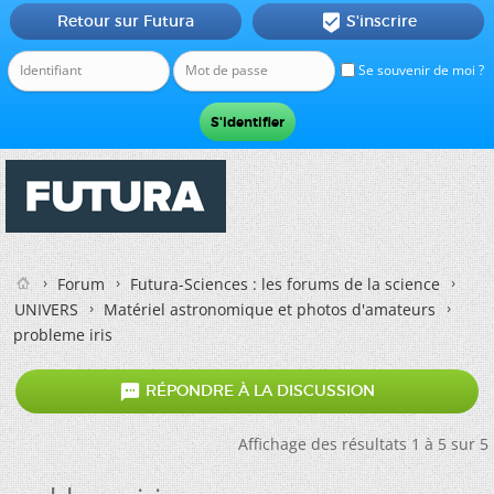
Retour sur Futura
S'inscrire

Se souvenir de moi ?
Forum
Futura-Sciences : les forums de la science
UNIVERS
Matériel astronomique et photos d'amateurs
probleme iris

RÉPONDRE À LA DISCUSSION
Affichage des résultats 1 à 5 sur 5