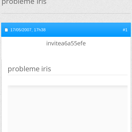
probleme iris
17/05/2007,
17h38
#1
invitea6a55efe
probleme iris