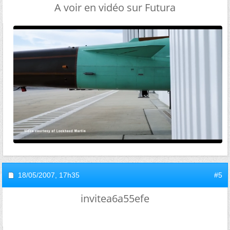
A voir en vidéo sur Futura
18/05/2007,
17h35
#5
invitea6a55efe