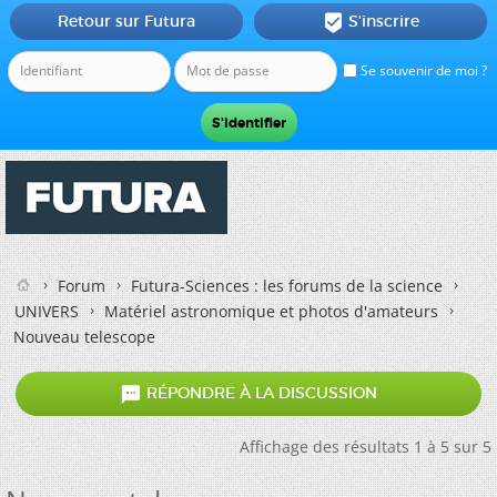
Retour sur Futura
S'inscrire

Se souvenir de moi ?
Forum
Futura-Sciences : les forums de la science
UNIVERS
Matériel astronomique et photos d'amateurs
Nouveau telescope

RÉPONDRE À LA DISCUSSION
Affichage des résultats 1 à 5 sur 5