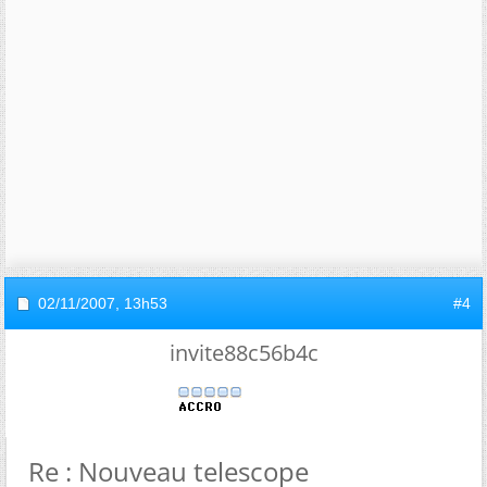
02/11/2007,
13h53
#4
invite88c56b4c
Re : Nouveau telescope