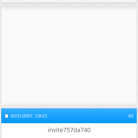
02/11/2007,
13h21
#2
invite757da740