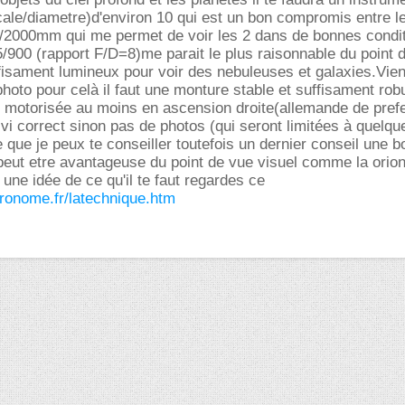
cale/diametre)d'environ 10 qui est un bon compromis entre les
2000mm qui me permet de voir les 2 dans de bonnes condi
5/900 (rapport F/D=8)me parait le plus raisonnable du point 
ffisament lumineux pour voir des nebuleuses et galaxies.Vie
photo pour celà il faut une monture stable et suffisament rob
e motorisée au moins en ascension droite(allemande de pref
vi correct sinon pas de photos (qui seront limitées à quelqu
e que je peux te conseiller toutefois un dernier conseil une 
peut etre avantageuse du point de vue visuel comme la orio
 une idée de ce qu'il te faut regardes ce
tronome.fr/latechnique.htm