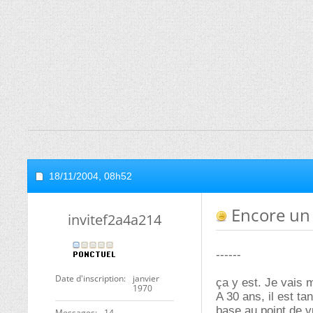
18/11/2004,
08h52
Encore un 
invitef2a4a214
------
Date d'inscription
janvier
ça y est. Je vais m
1970
A 30 ans, il est t
base au point de vu
Messages
14