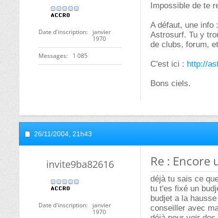
Impossible de te 
A défaut, une info 
Date d'inscription
janvier
Astrosurf. Tu y tro
1970
de clubs, forum, e
Messages
1 085
C'est ici :
http://a
Bons ciels.
26/11/2004,
21h43
Re : Encore 
invite9ba82616
déjà tu sais ce qu
tu t'es fixé un bud
budjet a la hausse
Date d'inscription
janvier
conseiller avec m
1970
déjà pour voir des 