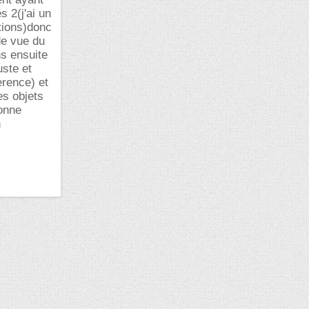
 2(j'ai un
tions)donc
de vue du
ns ensuite
uste et
erence) et
es objets
bonne
n