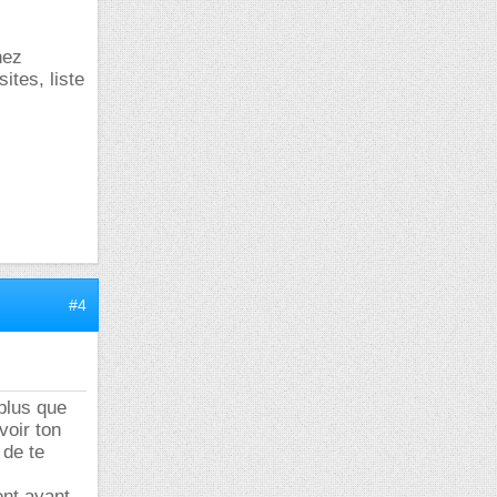
hez
ites, liste
#4
 plus que
voir ton
 de te
ent ayant