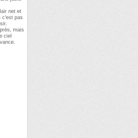
air net et
 c'est pas
sir.
 près, mais
e ciel
avance.