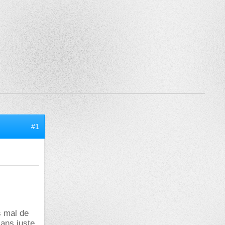
#1
s mal de
 ans juste