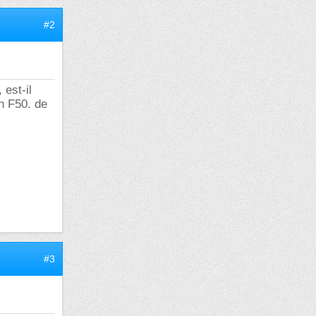
#2
 est-il
n F50. de
#3