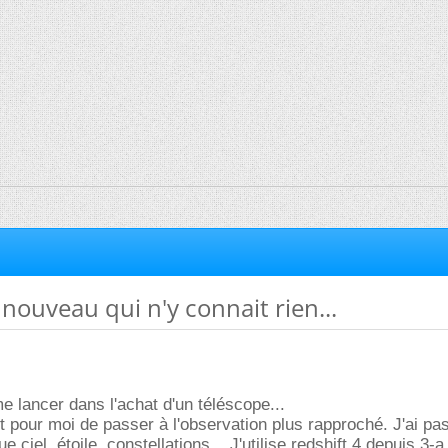
nouveau qui n'y connait rien...
e lancer dans l'achat d'un téléscope...
ant pour moi de passer à l'observation plus rapproché. J'ai pa
e ciel, étoile, constellations... J'utilise redshift 4 depuis 3-a