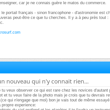
renseigner, car je ne connais guère le matos du commerce.
: le portail français - sinon francophone - d'astronomie est c
uveras peut-être ce que tu cherches. Il y a à peu près tout : s
tc.
strosurf.com
un nouveau qui n'y connait rien...
e tu veux observer ce qui est rare chez les novices d'autant
jet et tu veux faire de la photo mais je crois que tu devrais re
 (ce qui n'engage que moi) bon je vais tout de même essayé
a propre experience:
objets du ciel profond et les planètes il te faudra un instrum