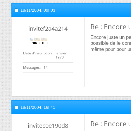
18/11/2004,
09h03
Re : Encore 
invitef2a4a214
Encore juste un pet
possible de le con
même pour pour u
Date d'inscription
janvier
1970
Messages
14
18/11/2004,
16h41
Re : Encore 
invitec0e190d8