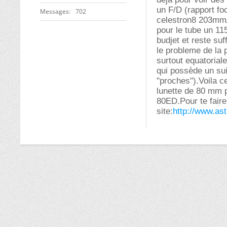
un F/D (rapport fo
Messages
702
celestron8 203mm/
pour le tube un 11
budjet et reste su
le probleme de la 
surtout equatorial
qui possède un sui
"proches").Voila c
lunette de 80 mm 
80ED.Pour te faire
site:
http://www.as