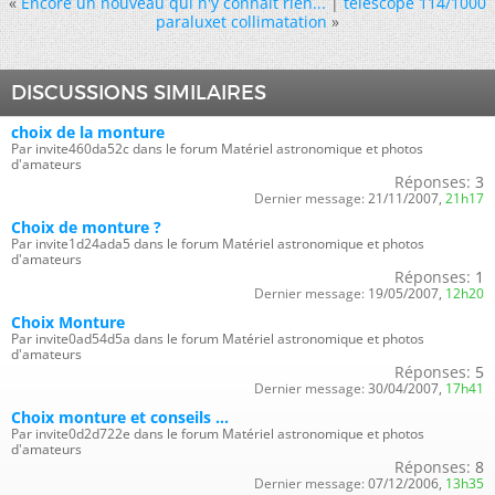
«
Encore un nouveau qui n'y connait rien...
|
téléscope 114/1000
paraluxet collimatation
»
DISCUSSIONS SIMILAIRES
choix de la monture
Par invite460da52c dans le forum Matériel astronomique et photos
d'amateurs
Réponses:
3
Dernier message:
21/11/2007,
21h17
Choix de monture ?
Par invite1d24ada5 dans le forum Matériel astronomique et photos
d'amateurs
Réponses:
1
Dernier message:
19/05/2007,
12h20
Choix Monture
Par invite0ad54d5a dans le forum Matériel astronomique et photos
d'amateurs
Réponses:
5
Dernier message:
30/04/2007,
17h41
Choix monture et conseils ...
Par invite0d2d722e dans le forum Matériel astronomique et photos
d'amateurs
Réponses:
8
Dernier message:
07/12/2006,
13h35