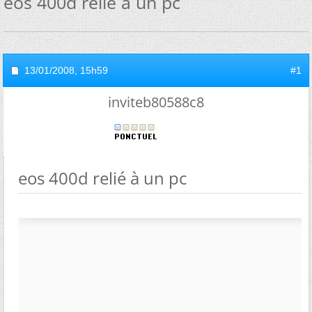
eos 400d relié à un pc
13/01/2008,
15h59
#1
inviteb80588c8
eos 400d relié à un pc