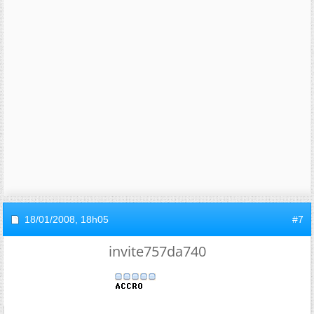
18/01/2008,
18h05
#7
invite757da740