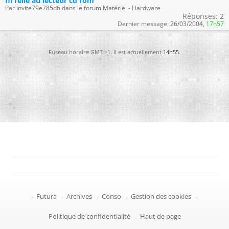
fil relié au lecteur cd rom
Par invite79e785d6 dans le forum Matériel - Hardware
Réponses:
2
Dernier message:
26/03/2004,
17h57
Fuseau horaire GMT +1. Il est actuellement
14h55
.
-
Futura
-
Archives
-
Conso
-
Gestion des cookies
-
Politique de confidentialité
-
Haut de page