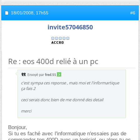
18/01/2008,
17h55
#6
invite57046850
Re : eos 400d relié à un pc
Envoyé par
fred.51
c'est sympa ces reponse , mais moi et l'informartique
ça fais 2
ceci serais donc bien de me donné des detail
merci
Bonjour,
Si tu es faché avec l'informatique n'essaies pas de
commander ton 400D avec un logiciel, ou alors tu es