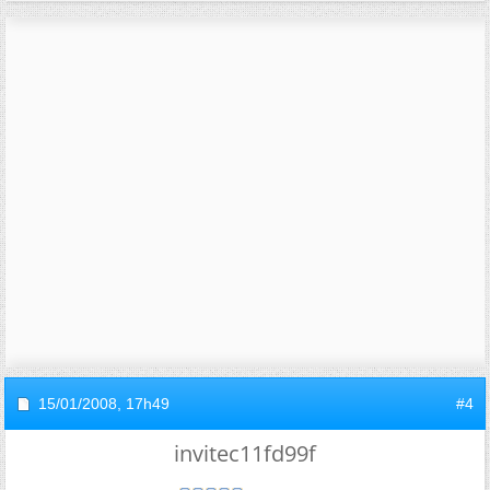
15/01/2008,
17h49
#4
invitec11fd99f