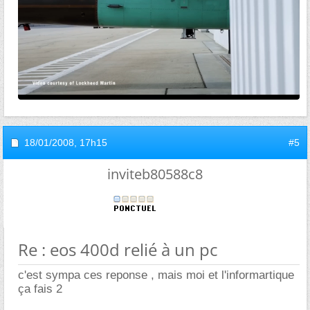
18/01/2008,
17h15
#5
inviteb80588c8
Re : eos 400d relié à un pc
c'est sympa ces reponse , mais moi et l'informartique
ça fais 2