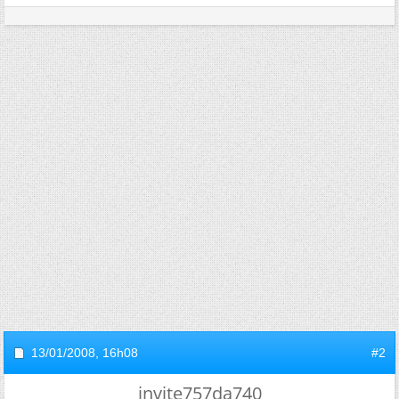
13/01/2008,
16h08
#2
invite757da740