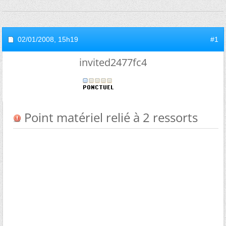
02/01/2008,
15h19
#1
invited2477fc4
Point matériel relié à 2 ressorts