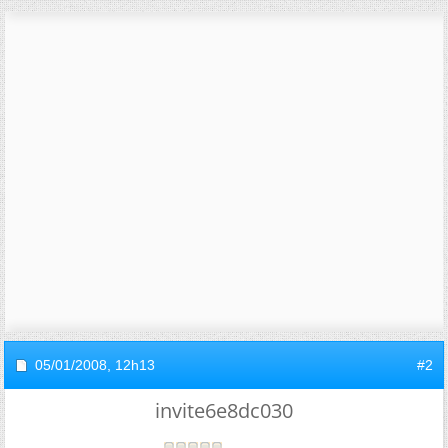
05/01/2008,
12h13
#2
invite6e8dc030