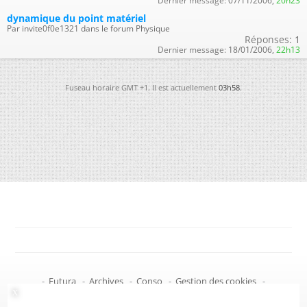
Dernier message:
07/11/2006,
20h23
dynamique du point matériel
Par invite0f0e1321 dans le forum Physique
Réponses:
1
Dernier message:
18/01/2006,
22h13
Fuseau horaire GMT +1. Il est actuellement
03h58
.
-
Futura
-
Archives
-
Conso
-
Gestion des cookies
-