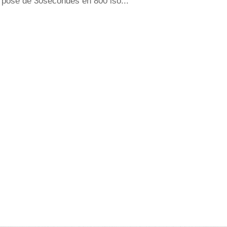
pose de 30secondes en 800 iso...