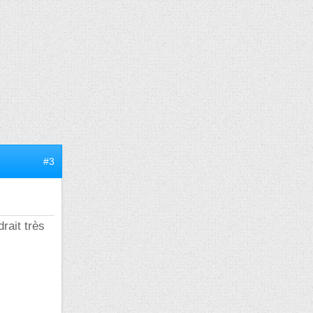
#3
rait très