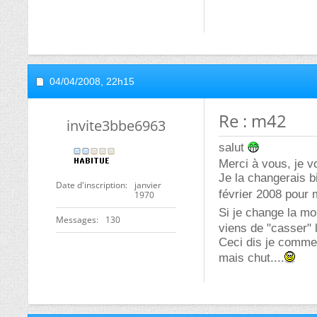
04/04/2008,
22h15
Re : m42
invite3bbe6963
salut
Merci à vous, je vo
Je la changerais b
Date d'inscription
janvier
février 2008 pour 
1970
Si je change la m
Messages
130
viens de "casser" 
Ceci dis je commen
mais chut....