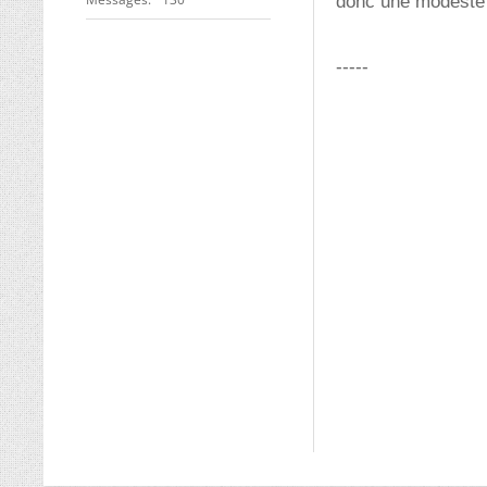
donc une modeste 
-----