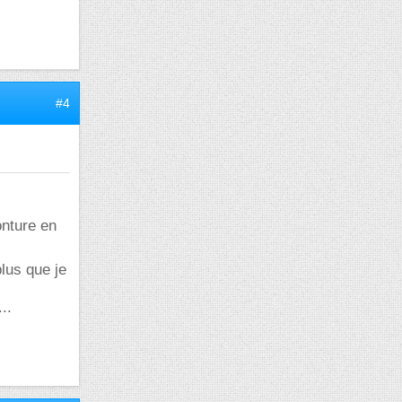
#4
onture en
lus que je
..