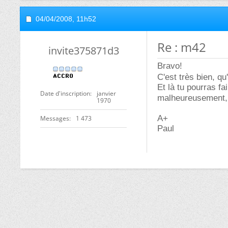
04/04/2008,
11h52
Re : m42
invite375871d3
Bravo!
C'est très bien, q
Et là tu pourras fa
Date d'inscription
janvier
malheureusement, 
1970
A+
Messages
1 473
Paul