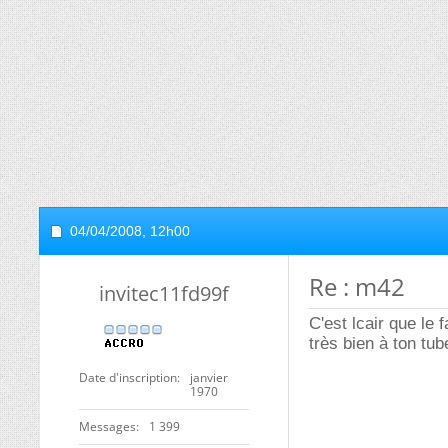
04/04/2008,
12h00
Re : m42
invitec11fd99f
C'est lcair que le 
très bien à ton tube
Date d'inscription
janvier
1970
Messages
1 399