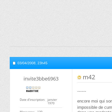
03/04/2008,
23h45
m42
invite3bbe6963
------
Date d'inscription
janvier
encore moi qui so
1970
impossible de cum
Messages
130