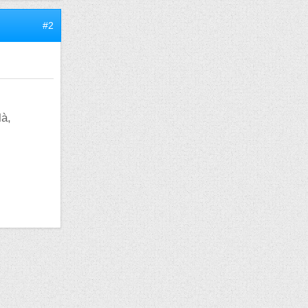
#2
là,