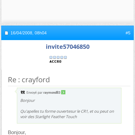
16/04/2008,
08h04
#5
invite57046850
Re : crayford
Envoyé par
raymond83
Bonjour
Qu'apelles tu forme ouvertesur le CR1, et ou peut on
voir des Starlight Feather Touch
Bonjour,