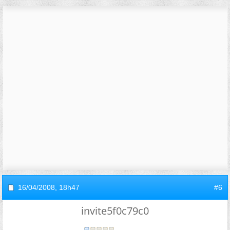
16/04/2008,
18h47
#6
invite5f0c79c0