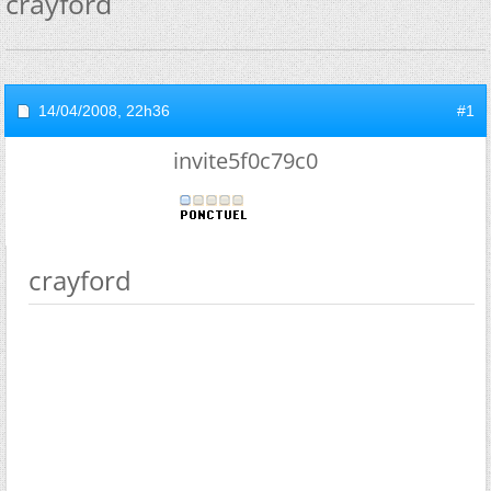
crayford
14/04/2008,
22h36
#1
invite5f0c79c0
crayford