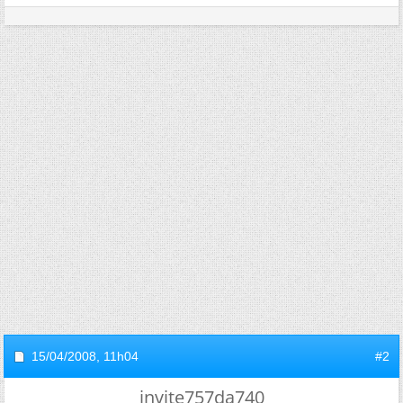
15/04/2008,
11h04
#2
invite757da740