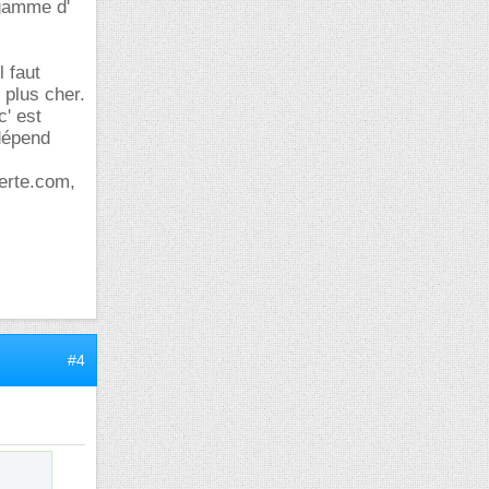
 gamme d'
l faut
 plus cher.
' est
dépend
verte.com,
#4