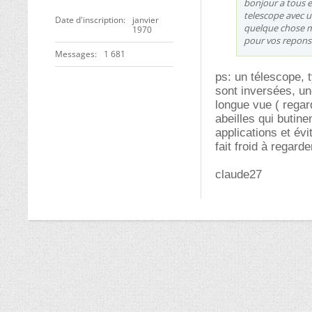
bonjour a tous 
telescope avec u
Date d'inscription
janvier
quelque chose me
1970
pour vos reponse
Messages
1 681
ps: un télescope, 
sont inversées, un
longue vue ( regar
abeilles qui butin
applications et évit
fait froid à regarder
claude27