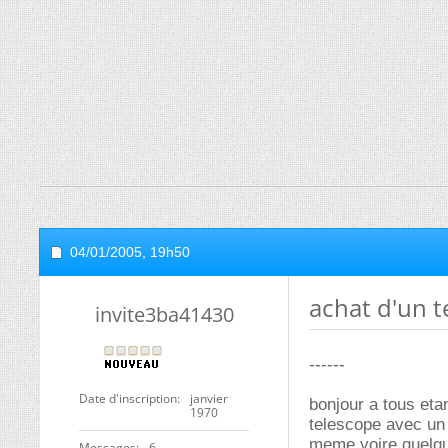
04/01/2005,
19h50
achat d'un t
invite3ba41430
------
Date d'inscription
janvier
bonjour a tous eta
1970
telescope avec un 
meme voire quelqu
Messages
6