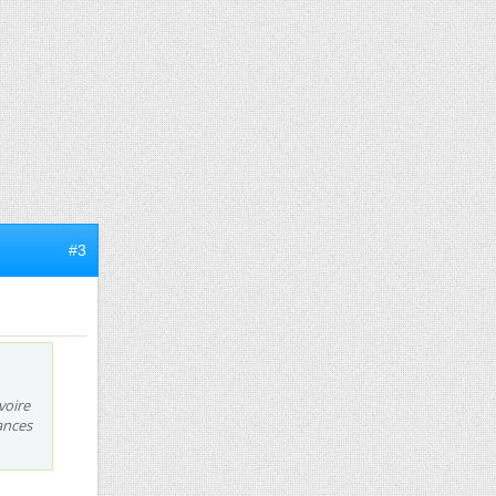
#3
voire
ances