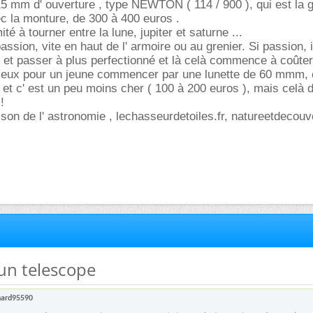
15 mm d' ouverture , type NEWTON ( 114 / 900 ), qui est la
ec la monture, de 300 à 400 euros .
ité à tourner entre la lune, jupiter et saturne ...
passion, vite en haut de l' armoire ou au grenier. Si passion, i
et passer à plus perfectionné et là celà commence à coûter
mieux pour un jeune commencer par une lunette de 60 mmm, c
t c' est un peu moins cher ( 100 à 200 euros ), mais celà 
!
aison de l' astronomie , lechasseurdetoiles.fr, natureetdecou
'un telescope
nard95590