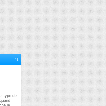
#1
el type de
 quand
che je