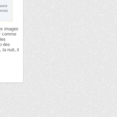
voire
ances
les images
our comme
les
mp des
la nuit, il