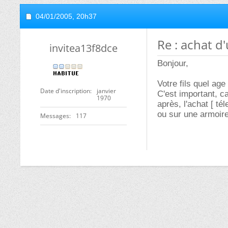
04/01/2005,
20h37
Re : achat d
invitea13f8dce
Bonjour,
Votre fils quel age 
Date d'inscription
janvier
C'est important, c
1970
après, l'achat [ té
ou sur une armoir
Messages
117