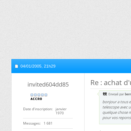
04/01/2005,
21h29
Re : achat d
invited604dd85
Envoyé par
ber
bonjour a tous 
telescope avec u
Date d'inscription
janvier
quelque chose me
1970
pour vos reponse
Messages
1 681