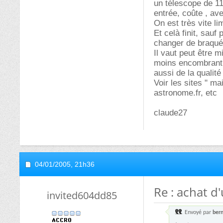
un télescope de 1
entrée, coûte , av
On est très vite lim
Et celà finit, sauf 
changer de braqué 
Il vaut peut être 
moins encombrant e
aussi de la qualité 
Voir les sites " m
astronome.fr, etc
claude27
04/01/2005,
21h36
Re : achat d
invited604dd85
Envoyé par
ber