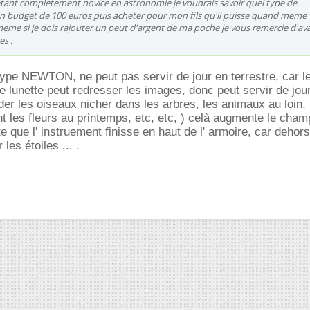
etant completement novice en astronomie je voudrais savoir quel type de
n budget de 100 euros puis acheter pour mon fils qu'il puisse quand meme 
me si je dois rajouter un peut d'argent de ma poche je vous remercie d'av
s .
type NEWTON, ne peut pas servir de jour en terrestre, car 
e lunette peut redresser les images, donc peut servir de j
der les oiseaux nicher dans les arbres, les animaux au loin, 
ent les fleurs au printemps, etc, etc, ) celà augmente le cha
e que l' instruement finisse en haut de l' armoire, car dehors, 
 les étoiles ... .