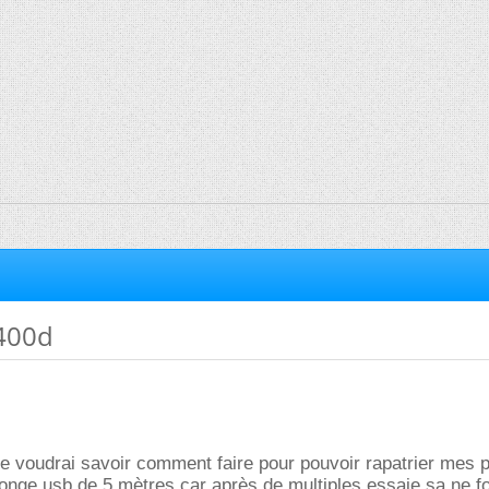
400d
i ,je voudrai savoir comment faire pour pouvoir rapatrier mes 
onge usb de 5 mètres car après de multiples essaie sa ne f