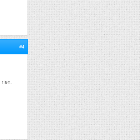
#4
rien.