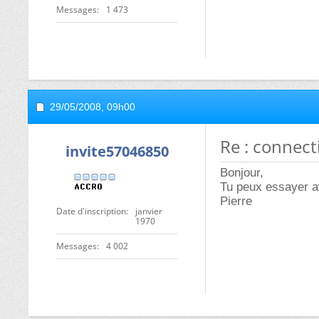
Messages
1 473
29/05/2008,
09h00
Re : connec
invite57046850
Bonjour,
Tu peux essayer av
Pierre
Date d'inscription
janvier
1970
Messages
4 002