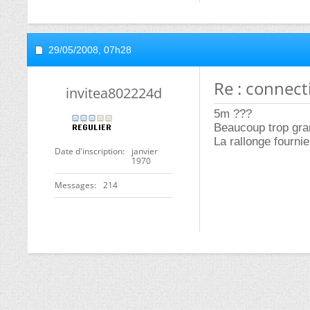
29/05/2008,
07h28
Re : connec
invitea802224d
5m ???
Beaucoup trop gran
La rallonge fournie 
Date d'inscription
janvier
1970
Messages
214