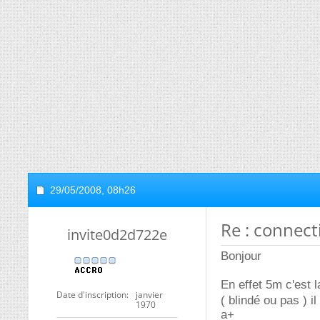
29/05/2008,
08h26
Re : connec
invite0d2d722e
Bonjour
En effet 5m c'est l
Date d'inscription
janvier
( blindé ou pas ) i
1970
a+