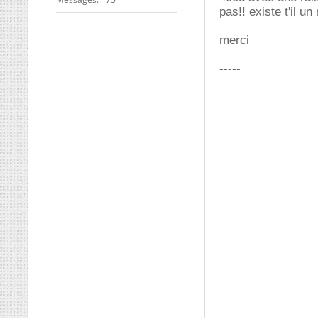
pas!! existe t'il u
merci
-----