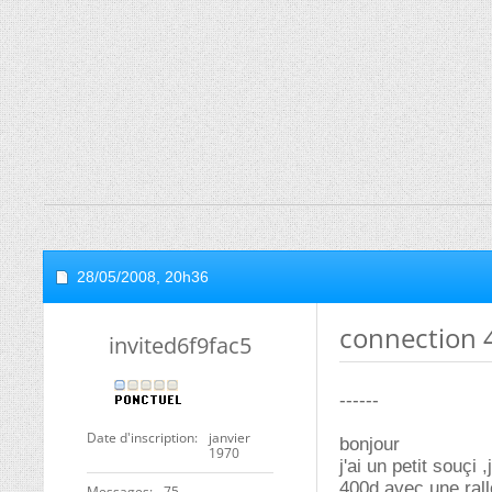
28/05/2008,
20h36
connection 
invited6f9fac5
------
Date d'inscription
janvier
bonjour
1970
j'ai un petit souç
400d avec une rall
Messages
75