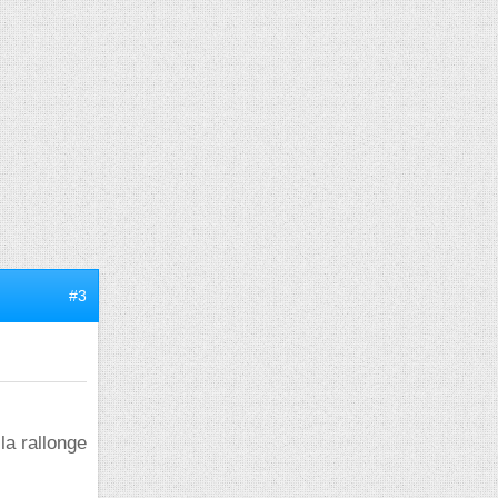
#3
la rallonge