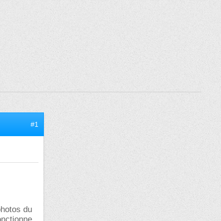
#1
photos du
onctionne