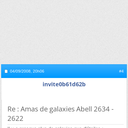
04/09/2008,
20h06
#4
invite0b61d62b
Re : Amas de galaxies Abell 2634 -
2622