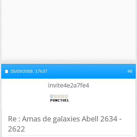
05/09/2008,
17h37
#8
invite4e2a7fe4
Re : Amas de galaxies Abell 2634 -
2622