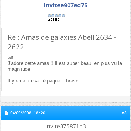
invitee907ed75
Re : Amas de galaxies Abell 2634 -
2622
Slt
J'adore cette amas !! il est super beau, en plus vu la
magnitude
Il y en a un sacré paquet : bravo
04/09/2008,
18h20
#3
invite375871d3