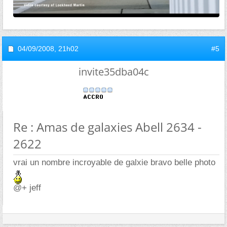
04/09/2008,
21h02
#5
invite35dba04c
Re : Amas de galaxies Abell 2634 -
2622
vrai un nombre incroyable de galxie bravo belle photo
@+ jeff