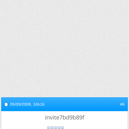
05/09/2008,
16h16
#6
invite7bd9b89f