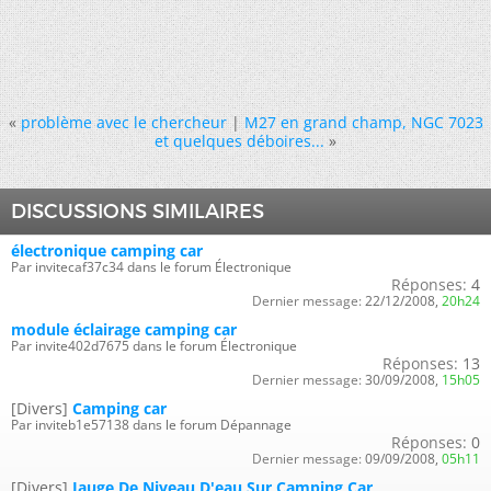
«
problème avec le chercheur
|
M27 en grand champ, NGC 7023
et quelques déboires...
»
DISCUSSIONS SIMILAIRES
électronique camping car
Par invitecaf37c34 dans le forum Électronique
Réponses:
4
Dernier message:
22/12/2008,
20h24
module éclairage camping car
Par invite402d7675 dans le forum Électronique
Réponses:
13
Dernier message:
30/09/2008,
15h05
[Divers]
Camping car
Par inviteb1e57138 dans le forum Dépannage
Réponses:
0
Dernier message:
09/09/2008,
05h11
[Divers]
Jauge De Niveau D'eau Sur Camping Car