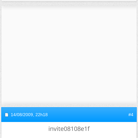
14/08/2009,
22h18
#4
invite08108e1f