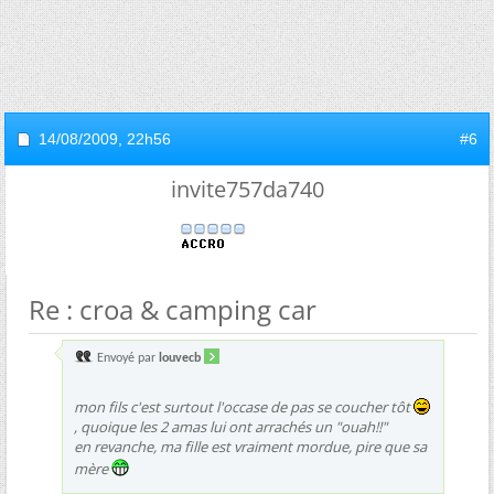
14/08/2009,
22h56
#6
invite757da740
Re : croa & camping car
Envoyé par
louvecb
mon fils c'est surtout l'occase de pas se coucher tôt
, quoique les 2 amas lui ont arrachés un "ouah!!"
en revanche, ma fille est vraiment mordue, pire que sa
mère