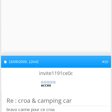
16/08/2009,
12h42
#10
invite1191ce0c
Re : croa & camping car
bravo carine pour ce croa