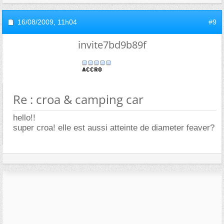
16/08/2009,
11h04
#9
invite7bd9b89f
Re : croa & camping car
hello!!
super croa! elle est aussi atteinte de diameter feaver?