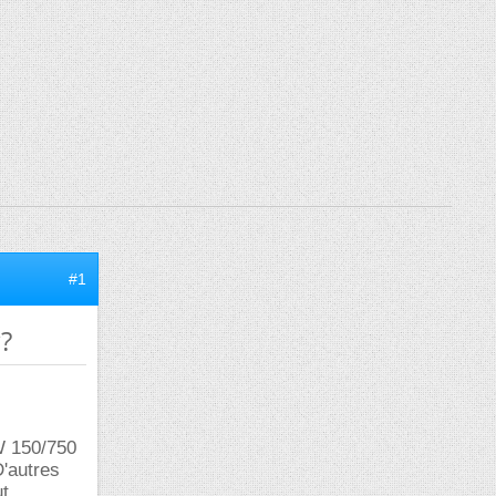
#1
?
SW 150/750
D'autres
ut