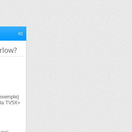
#2
rlow?
 exemple)
i la TV5X+