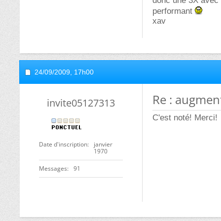
donc une 3X avec u
performant
xav
24/09/2009,
17h00
Re : augment
invite05127313
C'est noté! Merci!
Date d'inscription
janvier
1970
Messages
91