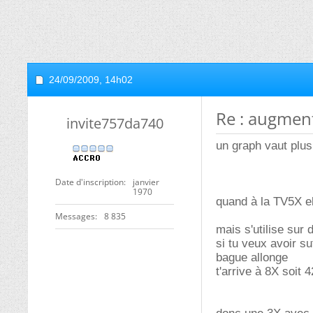
24/09/2009,
14h02
Re : augment
invite757da740
un graph vaut plu
Date d'inscription
janvier
1970
quand à la TV5X el
Messages
8 835
mais s'utilise su
si tu veux avoir s
bague allonge
t'arrive à 8X soit 