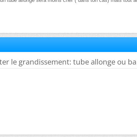
n tube allonge sera moins cher ( dans ton cas) mais tout a
er le grandissement: tube allonge ou ba