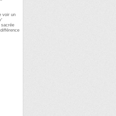
 voir un
v'
a sacrée
 différence