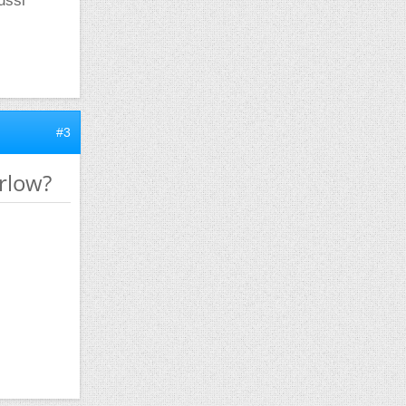
ussi
#3
rlow?