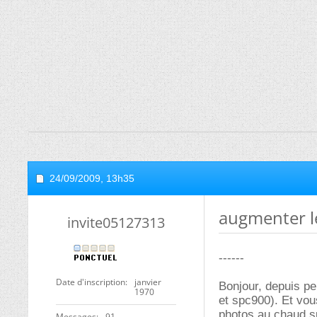
24/09/2009,
13h35
augmenter l
invite05127313
------
Date d'inscription
janvier
Bonjour, depuis pe
1970
et spc900). Et vou
photos au chaud su
Messages
91