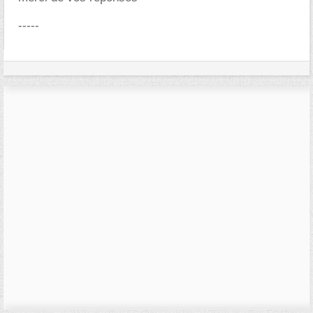
-----