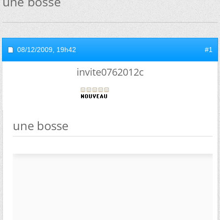
une bosse
08/12/2009,
19h42
#1
invite0762012c
une bosse