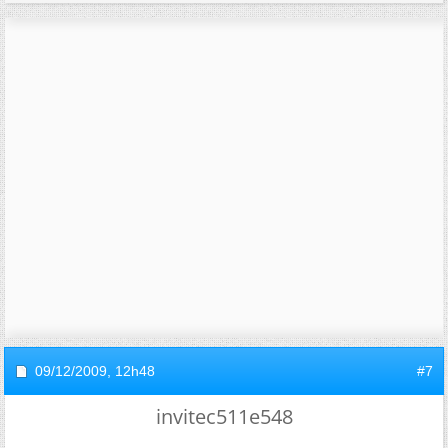
09/12/2009,
12h48
#7
invitec511e548