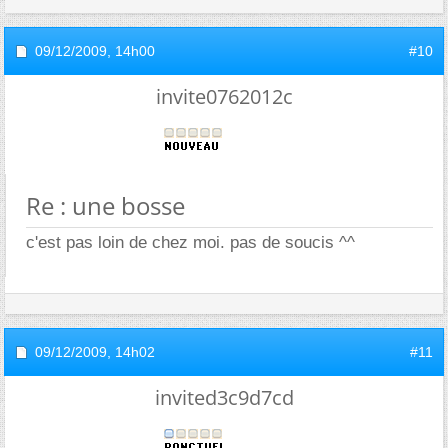
09/12/2009,
14h00
#10
invite0762012c
Re : une bosse
c'est pas loin de chez moi. pas de soucis ^^
09/12/2009,
14h02
#11
invited3c9d7cd