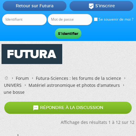
Retour sur Futura
S'inscrire

Se souvenir de moi ?
Forum
Futura-Sciences : les forums de la science
UNIVERS
Matériel astronomique et photos d'amateurs
une bosse

RÉPONDRE À LA DISCUSSION
Affichage des résultats 1 à 12 sur 12