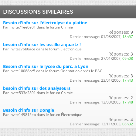
DISCUSSIONS SIMILAIRES
Besoin d'info sur l'électrolyse du platine
Par invite71ee0e01 dans le forum Chimie
Réponses:
9
Dernier message:
01/08/2007,
18h57
besoin d'info sur les oscillo a quartz !
Par invitec76b6ace dans le forum Électronique
Réponses:
3
Dernier message:
27/01/2007,
09h08
Besoin d'info sur le lycée du parc, à Lyon
Par invite10088cc5 dans le forum Orientation après le BAC
Réponses:
3
Dernier message:
23/01/2006,
17h43
besoin d'info sur des analyseurs
Par invite533d2891 dans le forum Chimie
Réponses:
2
Dernier message:
13/03/2005,
17h48
Besoin d'info sur Dongle
Par invite149815eb dans le forum Électronique
Réponses:
4
Dernier message:
13/11/2003,
08h32