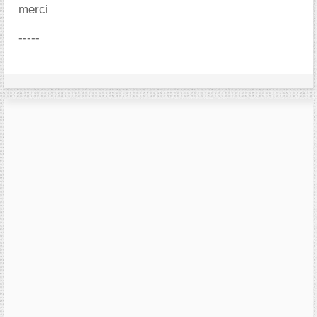
merci
-----