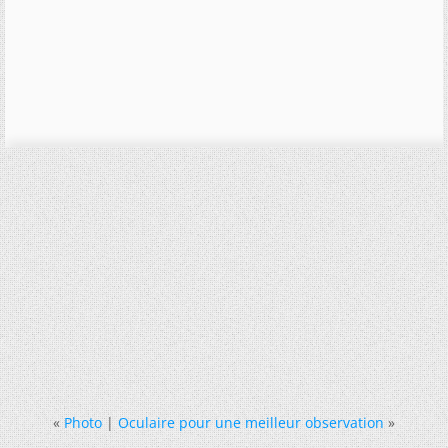
«
Photo
|
Oculaire pour une meilleur observation
»