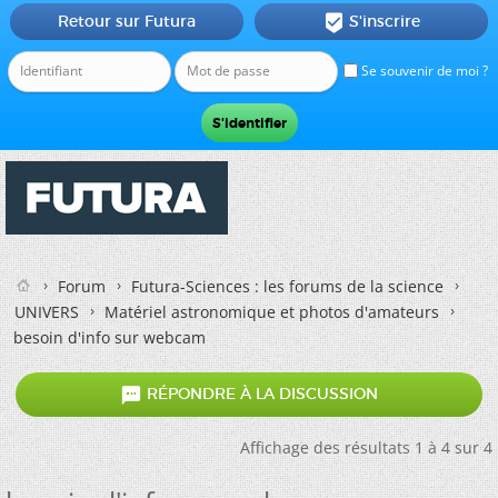
Retour sur Futura
S'inscrire

Se souvenir de moi ?
Forum
Futura-Sciences : les forums de la science
UNIVERS
Matériel astronomique et photos d'amateurs
besoin d'info sur webcam

RÉPONDRE À LA DISCUSSION
Affichage des résultats 1 à 4 sur 4