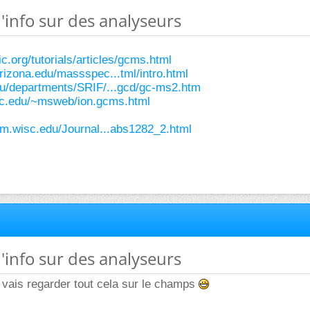
d'info sur des analyseurs
:
ic.org/tutorials/articles/gcms.html
rizona.edu/massspec...tml/intro.html
u/departments/SRIF/...gcd/gc-ms2.htm
uc.edu/~msweb/ion.gcms.html
em.wisc.edu/Journal...abs1282_2.html
d'info sur des analyseurs
 vais regarder tout cela sur le champs