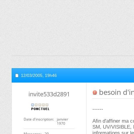
12/03/2005,
19h46
besoin d'i
invite533d2891
------
Date d'inscription
janvier
Afin d'affiner ma 
1970
SM, UV/VISIBLE, I
informations sur l
Messages
20