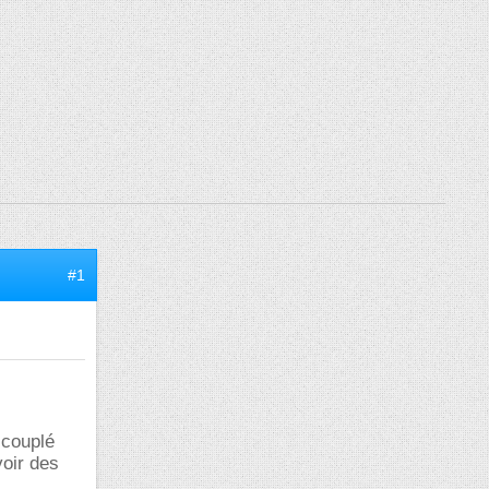
#1
 couplé
oir des