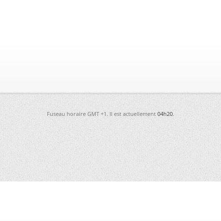
Fuseau horaire GMT +1. Il est actuellement
04h20
.