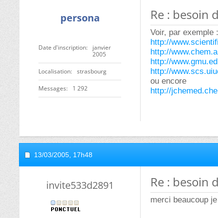
Re : besoin 
persona
Voir, par exemple 
http://www.scientif
Date d'inscription
janvier
http://www.chem.a
2005
http://www.gmu.ed
http://www.scs.ui
Localisation
strasbourg
ou encore
Messages
1 292
http://jchemed.ch
13/03/2005,
17h48
Re : besoin 
invite533d2891
merci beaucoup je