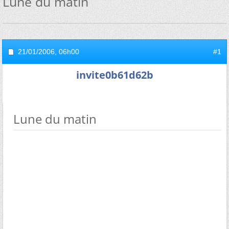
Lune du matin
21/01/2006,
06h00
#1
invite0b61d62b
Lune du matin