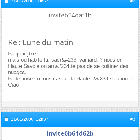
21/01/2006,
10h57
#2
inviteb54daf1b
Re : Lune du matin
Bonjour jbfe,
mais ou habite tu, sacr&#233; vainard, ? nous en
Haute Savoie on arr&#234;te pas de se coltiner des
nuages.
Belle prise en tous cas. et la Haute r&#233;solution ?
Ciao
21/01/2006,
12h37
#3
invite0b61d62b